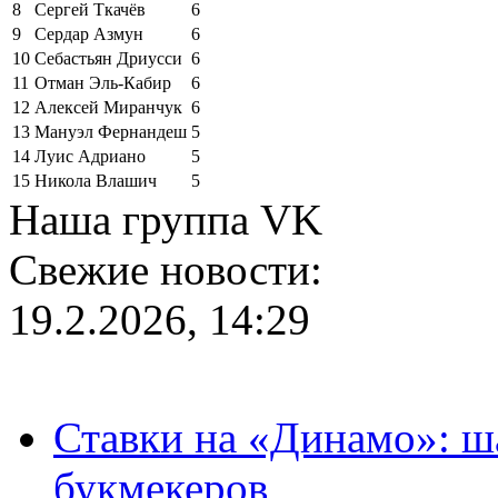
8
Сергей Ткачёв
6
9
Сердар Азмун
6
10
Себастьян Дриусси
6
11
Отман Эль-Кабир
6
12
Алексей Миранчук
6
13
Мануэл Фернандеш
5
14
Луис Адриано
5
15
Никола Влашич
5
Наша группа VK
Свежие новости:
19.2.2026, 14:29
Ставки на «Динамо»: ш
букмекеров