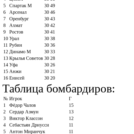
5
Спартак М
30
49
6
Арсенал
30
46
7
Оренбург
30
43
8
Ахмат
30
42
9
Ростов
30
41
10
Урал
30
38
11
Рубин
30
36
12
Динамо М
30
33
13
Крылья Советов
30
28
14
Уфа
30
26
15
Анжи
30
21
16
Енисей
30
20
Таблица бомбардиров:
№
Игрок
Г
1
Фёдор Чалов
15
2
Сердар Азмун
13
3
Виктор Классон
12
4
Себастьян Дриусси
11
5
Антон Миранчук
11