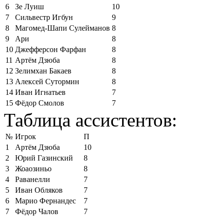
6
Зе Луиш
10
7
Сильвестр Игбун
9
8
Магомед-Шапи Сулейманов
8
9
Ари
8
10
Джефферсон Фарфан
8
11
Артём Дзюба
8
12
Зелимхан Бакаев
8
13
Алексей Сутормин
8
14
Иван Игнатьев
7
15
Фёдор Смолов
7
Таблица ассистентов:
№
Игрок
П
1
Артём Дзюба
10
2
Юрий Газинский
8
3
Жоаозиньо
8
4
Раванелли
7
5
Иван Обляков
7
6
Марио Фернандес
7
7
Фёдор Чалов
7