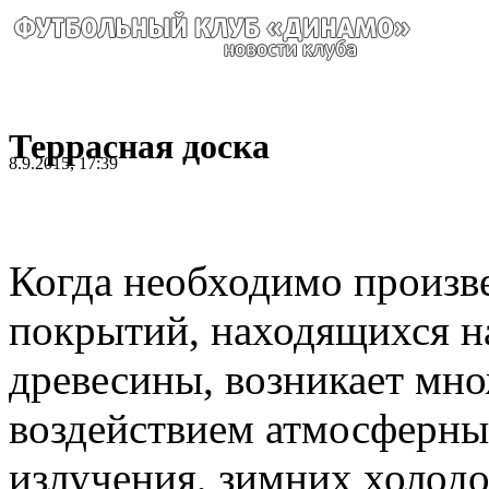
Террасная доска
8.9.2015, 17:39
Когда необходимо произв
покрытий, находящихся н
древесины, возникает мно
воздействием атмосферны
излучения, зимних холодо