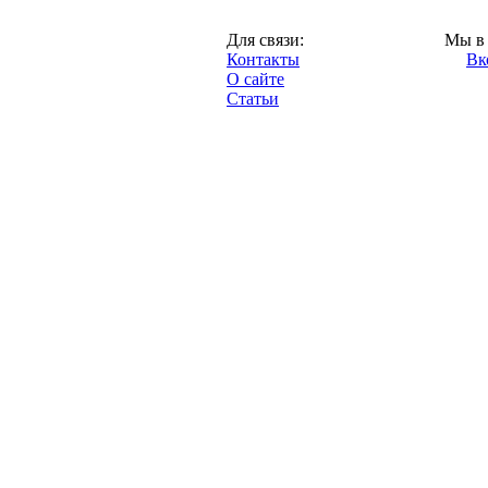
Москва,
Для связи:
Мы в 
"Про-Динамо.ру",
Контакты
Вк
2013 год.
О сайте
Статьи