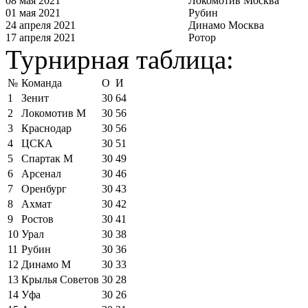
08 мая 2021
Локомотив Москва
01 мая 2021
Рубин
24 апреля 2021
Динамо Москва
17 апреля 2021
Ротор
Турнирная таблица:
№
Команда
О
И
1
Зенит
30
64
2
Локомотив М
30
56
3
Краснодар
30
56
4
ЦСКА
30
51
5
Спартак М
30
49
6
Арсенал
30
46
7
Оренбург
30
43
8
Ахмат
30
42
9
Ростов
30
41
10
Урал
30
38
11
Рубин
30
36
12
Динамо М
30
33
13
Крылья Советов
30
28
14
Уфа
30
26