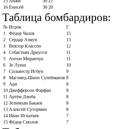
15
Анжи
30
21
16
Енисей
30
20
Таблица бомбардиров:
№
Игрок
Г
1
Фёдор Чалов
15
2
Сердар Азмун
13
3
Виктор Классон
12
4
Себастьян Дриусси
11
5
Антон Миранчук
11
6
Зе Луиш
10
7
Сильвестр Игбун
9
8
Магомед-Шапи Сулейманов
8
9
Ари
8
10
Джефферсон Фарфан
8
11
Артём Дзюба
8
12
Зелимхан Бакаев
8
13
Алексей Сутормин
8
14
Иван Игнатьев
7
15
Фёдор Смолов
7