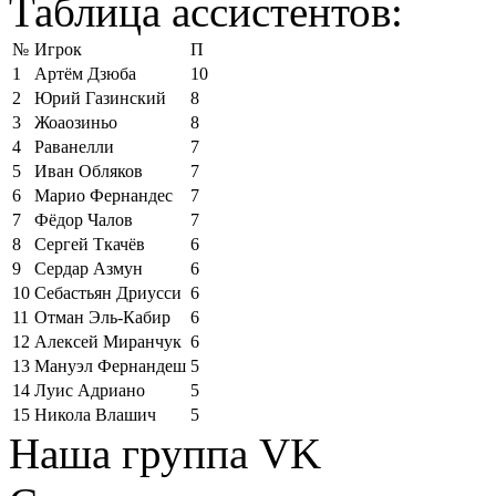
Таблица ассистентов:
№
Игрок
П
1
Артём Дзюба
10
2
Юрий Газинский
8
3
Жоаозиньо
8
4
Раванелли
7
5
Иван Обляков
7
6
Марио Фернандес
7
7
Фёдор Чалов
7
8
Сергей Ткачёв
6
9
Сердар Азмун
6
10
Себастьян Дриусси
6
11
Отман Эль-Кабир
6
12
Алексей Миранчук
6
13
Мануэл Фернандеш
5
14
Луис Адриано
5
15
Никола Влашич
5
Наша группа VK