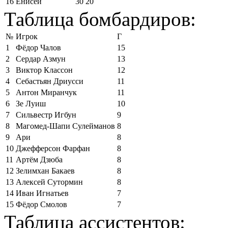
16
Енисей
30
20
Таблица бомбардиров:
№
Игрок
Г
1
Фёдор Чалов
15
2
Сердар Азмун
13
3
Виктор Классон
12
4
Себастьян Дриусси
11
5
Антон Миранчук
11
6
Зе Луиш
10
7
Сильвестр Игбун
9
8
Магомед-Шапи Сулейманов
8
9
Ари
8
10
Джефферсон Фарфан
8
11
Артём Дзюба
8
12
Зелимхан Бакаев
8
13
Алексей Сутормин
8
14
Иван Игнатьев
7
15
Фёдор Смолов
7
Таблица ассистентов: