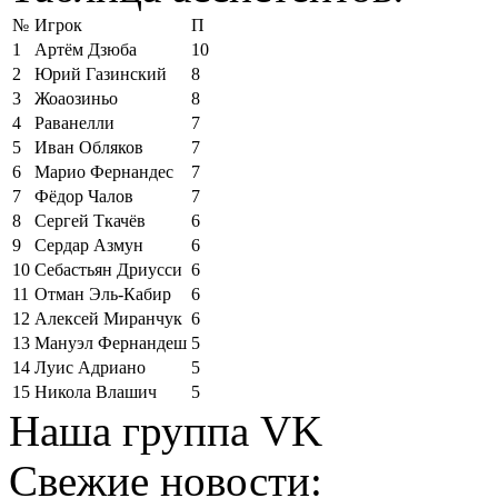
№
Игрок
П
1
Артём Дзюба
10
2
Юрий Газинский
8
3
Жоаозиньо
8
4
Раванелли
7
5
Иван Обляков
7
6
Марио Фернандес
7
7
Фёдор Чалов
7
8
Сергей Ткачёв
6
9
Сердар Азмун
6
10
Себастьян Дриусси
6
11
Отман Эль-Кабир
6
12
Алексей Миранчук
6
13
Мануэл Фернандеш
5
14
Луис Адриано
5
15
Никола Влашич
5
Наша группа VK
Свежие новости: