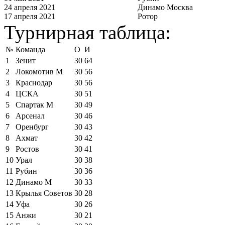
24 апреля 2021
Динамо Москва
17 апреля 2021
Ротор
Турнирная таблица:
№
Команда
О
И
1
Зенит
30
64
2
Локомотив М
30
56
3
Краснодар
30
56
4
ЦСКА
30
51
5
Спартак М
30
49
6
Арсенал
30
46
7
Оренбург
30
43
8
Ахмат
30
42
9
Ростов
30
41
10
Урал
30
38
11
Рубин
30
36
12
Динамо М
30
33
13
Крылья Советов
30
28
14
Уфа
30
26
15
Анжи
30
21