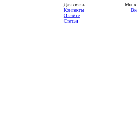
Москва,
Для связи:
Мы в 
"Про-Динамо.ру",
Контакты
Вк
2013 год.
О сайте
Статьи