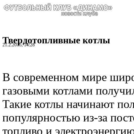
Твердотопливные котлы
21.2.2015, 14:28
В современном мире широ
газовыми котлами получ
Такие котлы начинают по
популярностью из-за пост
топливо и электроэнергию