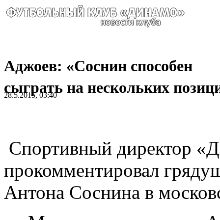
Аджоев: «Соснин способен
сыграть на нескольких позиц
28.5.2015, 03:40
Спортивный директор «Д
прокомментировал грядущ
Антона Соснина в москов