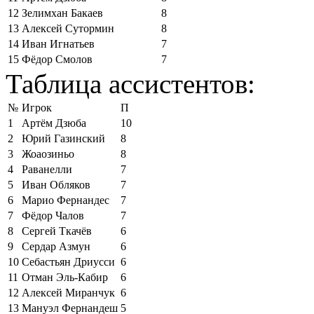
12
Зелимхан Бакаев
8
13
Алексей Сутормин
8
14
Иван Игнатьев
7
15
Фёдор Смолов
7
Таблица ассистентов:
№
Игрок
П
1
Артём Дзюба
10
2
Юрий Газинский
8
3
Жоаозиньо
8
4
Раванелли
7
5
Иван Обляков
7
6
Марио Фернандес
7
7
Фёдор Чалов
7
8
Сергей Ткачёв
6
9
Сердар Азмун
6
10
Себастьян Дриусси
6
11
Отман Эль-Кабир
6
12
Алексей Миранчук
6
13
Мануэл Фернандеш
5