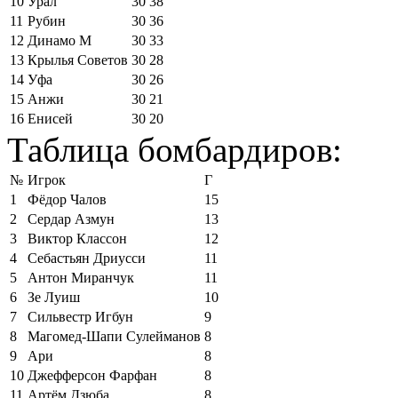
10
Урал
30
38
11
Рубин
30
36
12
Динамо М
30
33
13
Крылья Советов
30
28
14
Уфа
30
26
15
Анжи
30
21
16
Енисей
30
20
Таблица бомбардиров:
№
Игрок
Г
1
Фёдор Чалов
15
2
Сердар Азмун
13
3
Виктор Классон
12
4
Себастьян Дриусси
11
5
Антон Миранчук
11
6
Зе Луиш
10
7
Сильвестр Игбун
9
8
Магомед-Шапи Сулейманов
8
9
Ари
8
10
Джефферсон Фарфан
8
11
Артём Дзюба
8