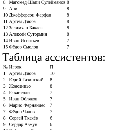
8
Магомед-Шапи Сулейманов
8
9
Ари
8
10
Джефферсон Фарфан
8
11
Артём Дзюба
8
12
Зелимхан Бакаев
8
13
Алексей Сутормин
8
14
Иван Игнатьев
7
15
Фёдор Смолов
7
Таблица ассистентов:
№
Игрок
П
1
Артём Дзюба
10
2
Юрий Газинский
8
3
Жоаозиньо
8
4
Раванелли
7
5
Иван Обляков
7
6
Марио Фернандес
7
7
Фёдор Чалов
7
8
Сергей Ткачёв
6
9
Сердар Азмун
6