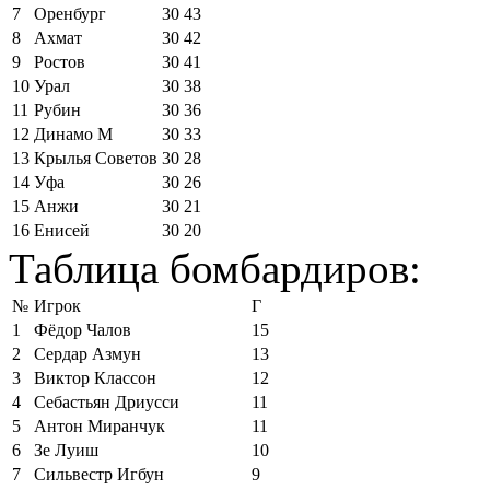
7
Оренбург
30
43
8
Ахмат
30
42
9
Ростов
30
41
10
Урал
30
38
11
Рубин
30
36
12
Динамо М
30
33
13
Крылья Советов
30
28
14
Уфа
30
26
15
Анжи
30
21
16
Енисей
30
20
Таблица бомбардиров:
№
Игрок
Г
1
Фёдор Чалов
15
2
Сердар Азмун
13
3
Виктор Классон
12
4
Себастьян Дриусси
11
5
Антон Миранчук
11
6
Зе Луиш
10
7
Сильвестр Игбун
9