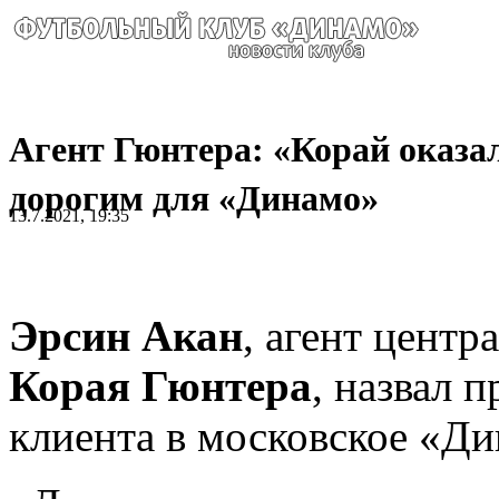
Агент Гюнтера: «Корай оказа
дорогим для «Динамо»
13.7.2021, 19:35
Эрсин Акан
, агент цент
Корая Гюнтера
, назвал 
клиента в московское «Ди