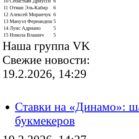
10
Себастьян Дриусси
6
11
Отман Эль-Кабир
6
12
Алексей Миранчук
6
13
Мануэл Фернандеш
5
14
Луис Адриано
5
15
Никола Влашич
5
Наша группа VK
Свежие новости:
19.2.2026, 14:29
Ставки на «Динамо»: ш
букмекеров