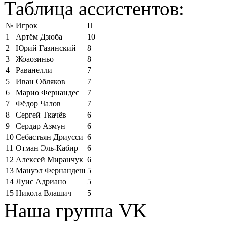
Таблица ассистентов:
№
Игрок
П
1
Артём Дзюба
10
2
Юрий Газинский
8
3
Жоаозиньо
8
4
Раванелли
7
5
Иван Обляков
7
6
Марио Фернандес
7
7
Фёдор Чалов
7
8
Сергей Ткачёв
6
9
Сердар Азмун
6
10
Себастьян Дриусси
6
11
Отман Эль-Кабир
6
12
Алексей Миранчук
6
13
Мануэл Фернандеш
5
14
Луис Адриано
5
15
Никола Влашич
5
Наша группа VK