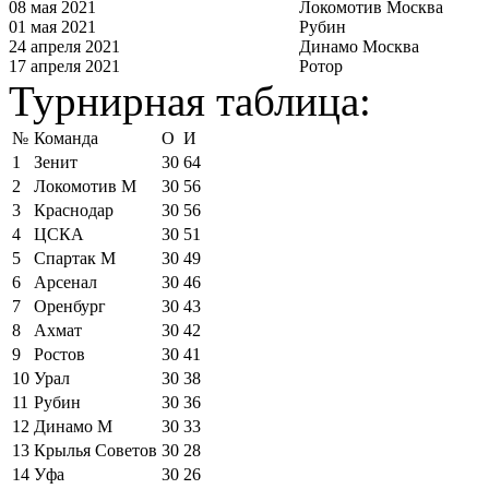
08 мая 2021
Локомотив Москва
01 мая 2021
Рубин
24 апреля 2021
Динамо Москва
17 апреля 2021
Ротор
Турнирная таблица:
№
Команда
О
И
1
Зенит
30
64
2
Локомотив М
30
56
3
Краснодар
30
56
4
ЦСКА
30
51
5
Спартак М
30
49
6
Арсенал
30
46
7
Оренбург
30
43
8
Ахмат
30
42
9
Ростов
30
41
10
Урал
30
38
11
Рубин
30
36
12
Динамо М
30
33
13
Крылья Советов
30
28
14
Уфа
30
26