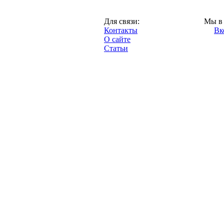
Москва,
Для связи:
Мы в 
"Про-Динамо.ру",
Контакты
Вк
2013 год.
О сайте
Статьи