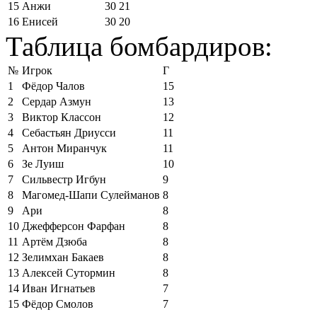
15
Анжи
30
21
16
Енисей
30
20
Таблица бомбардиров:
№
Игрок
Г
1
Фёдор Чалов
15
2
Сердар Азмун
13
3
Виктор Классон
12
4
Себастьян Дриусси
11
5
Антон Миранчук
11
6
Зе Луиш
10
7
Сильвестр Игбун
9
8
Магомед-Шапи Сулейманов
8
9
Ари
8
10
Джефферсон Фарфан
8
11
Артём Дзюба
8
12
Зелимхан Бакаев
8
13
Алексей Сутормин
8
14
Иван Игнатьев
7
15
Фёдор Смолов
7