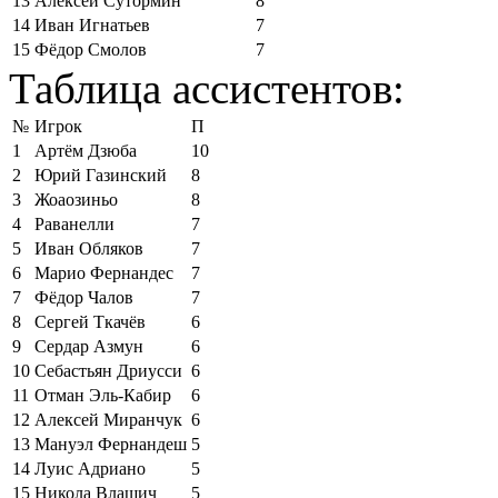
13
Алексей Сутормин
8
14
Иван Игнатьев
7
15
Фёдор Смолов
7
Таблица ассистентов:
№
Игрок
П
1
Артём Дзюба
10
2
Юрий Газинский
8
3
Жоаозиньо
8
4
Раванелли
7
5
Иван Обляков
7
6
Марио Фернандес
7
7
Фёдор Чалов
7
8
Сергей Ткачёв
6
9
Сердар Азмун
6
10
Себастьян Дриусси
6
11
Отман Эль-Кабир
6
12
Алексей Миранчук
6
13
Мануэл Фернандеш
5
14
Луис Адриано
5
15
Никола Влашич
5