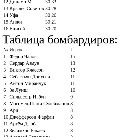
12
Динамо М
30
33
13
Крылья Советов
30
28
14
Уфа
30
26
15
Анжи
30
21
16
Енисей
30
20
Таблица бомбардиров:
№
Игрок
Г
1
Фёдор Чалов
15
2
Сердар Азмун
13
3
Виктор Классон
12
4
Себастьян Дриусси
11
5
Антон Миранчук
11
6
Зе Луиш
10
7
Сильвестр Игбун
9
8
Магомед-Шапи Сулейманов
8
9
Ари
8
10
Джефферсон Фарфан
8
11
Артём Дзюба
8
12
Зелимхан Бакаев
8