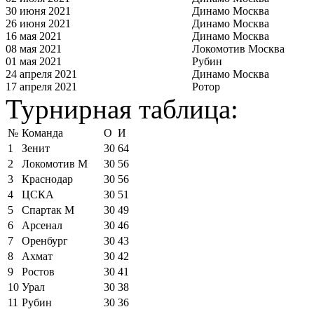
30 июня 2021
Динамо Москва
26 июня 2021
Динамо Москва
16 мая 2021
Динамо Москва
08 мая 2021
Локомотив Москва
01 мая 2021
Рубин
24 апреля 2021
Динамо Москва
17 апреля 2021
Ротор
Турнирная таблица:
№
Команда
О
И
1
Зенит
30
64
2
Локомотив М
30
56
3
Краснодар
30
56
4
ЦСКА
30
51
5
Спартак М
30
49
6
Арсенал
30
46
7
Оренбург
30
43
8
Ахмат
30
42
9
Ростов
30
41
10
Урал
30
38
11
Рубин
30
36