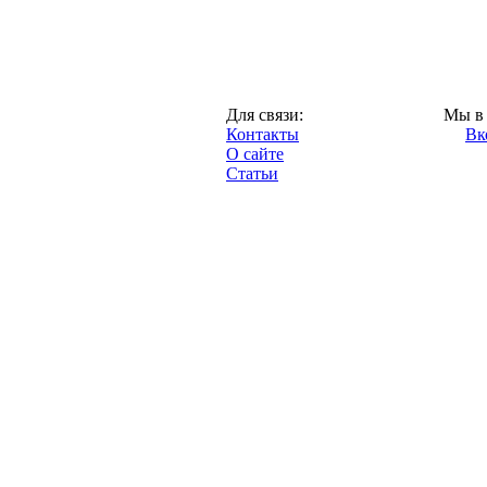
Москва,
Для связи:
Мы в 
"Про-Динамо.ру",
Контакты
Вк
2013 год.
О сайте
Статьи