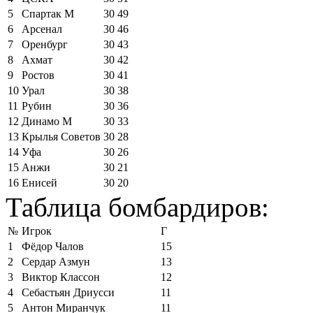
5
Спартак М
30
49
6
Арсенал
30
46
7
Оренбург
30
43
8
Ахмат
30
42
9
Ростов
30
41
10
Урал
30
38
11
Рубин
30
36
12
Динамо М
30
33
13
Крылья Советов
30
28
14
Уфа
30
26
15
Анжи
30
21
16
Енисей
30
20
Таблица бомбардиров:
№
Игрок
Г
1
Фёдор Чалов
15
2
Сердар Азмун
13
3
Виктор Классон
12
4
Себастьян Дриусси
11
5
Антон Миранчук
11