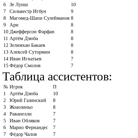
6
Зе Луиш
10
7
Сильвестр Игбун
9
8
Магомед-Шапи Сулейманов
8
9
Ари
8
10
Джефферсон Фарфан
8
11
Артём Дзюба
8
12
Зелимхан Бакаев
8
13
Алексей Сутормин
8
14
Иван Игнатьев
7
15
Фёдор Смолов
7
Таблица ассистентов:
№
Игрок
П
1
Артём Дзюба
10
2
Юрий Газинский
8
3
Жоаозиньо
8
4
Раванелли
7
5
Иван Обляков
7
6
Марио Фернандес
7
7
Фёдор Чалов
7