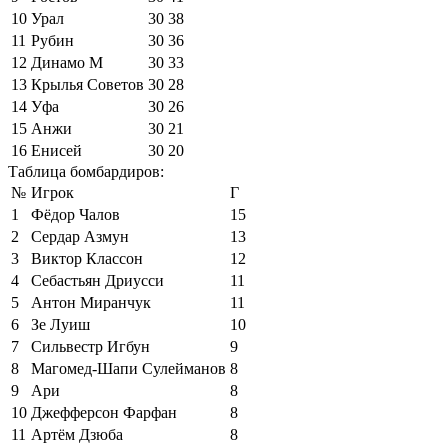
10
Урал
30
38
11
Рубин
30
36
12
Динамо М
30
33
13
Крылья Советов
30
28
14
Уфа
30
26
15
Анжи
30
21
16
Енисей
30
20
Таблица бомбардиров:
№
Игрок
Г
1
Фёдор Чалов
15
2
Сердар Азмун
13
3
Виктор Классон
12
4
Себастьян Дриусси
11
5
Антон Миранчук
11
6
Зе Луиш
10
7
Сильвестр Игбун
9
8
Магомед-Шапи Сулейманов
8
9
Ари
8
10
Джефферсон Фарфан
8
11
Артём Дзюба
8