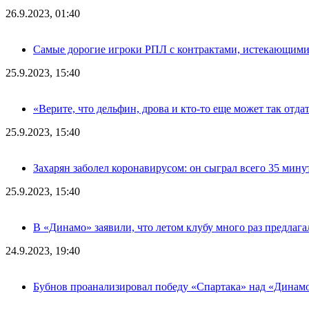
26.9.2023, 01:40
Самые дорогие игроки РПЛ с контрактами, истекающими л
25.9.2023, 15:40
«Верите, что дельфин, дрова и кто-то еще может так отда
25.9.2023, 15:40
Захарян заболел коронавирусом: он сыграл всего 35 мину
25.9.2023, 15:40
В «Динамо» заявили, что летом клубу много раз предлаг
24.9.2023, 19:40
Бубнов проанализировал победу «Спартака» над «Динам