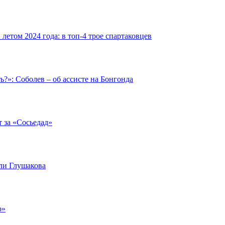
етом 2024 года: в топ-4 трое спартаковцев
ть?»: Соболев – об ассисте на Бонгонда
т за «Сосьедад»
али Глушакова
о»