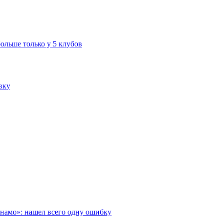
больше только у 5 клубов
вку
инамо»: нашел всего одну ошибку