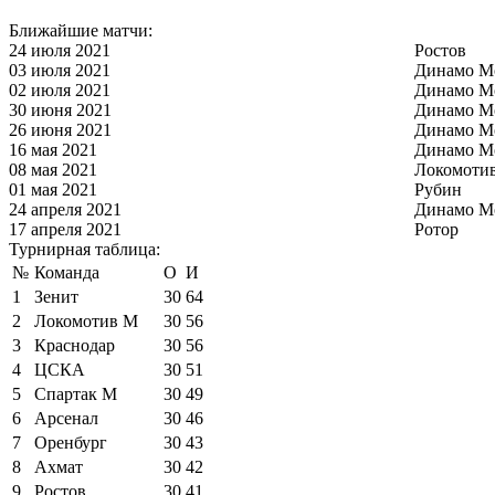
Ближайшие матчи:
24 июля 2021
Ростов
03 июля 2021
Динамо М
02 июля 2021
Динамо М
30 июня 2021
Динамо М
26 июня 2021
Динамо М
16 мая 2021
Динамо М
08 мая 2021
Локомоти
01 мая 2021
Рубин
24 апреля 2021
Динамо М
17 апреля 2021
Ротор
Турнирная таблица:
№
Команда
О
И
1
Зенит
30
64
2
Локомотив М
30
56
3
Краснодар
30
56
4
ЦСКА
30
51
5
Спартак М
30
49
6
Арсенал
30
46
7
Оренбург
30
43
8
Ахмат
30
42
9
Ростов
30
41