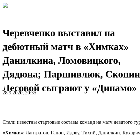
Черевченко выставил на
дебютный матч в «Химках»
Данилкина, Ломовицкого,
Дядюна; Паршивлюк, Скопин
Лесовой сыграют у «Динамо»
28.9.2020, 20:35
Стали известны стартовые составы команд на матч девятого 
«Химки»
: Лантратов, Гапон, Идову, Тихий, Данилкин, Кухарч