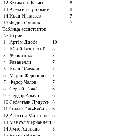
12
Зелимхан Бакаев
8
13
Алексей Сутормин
8
14
Иван Игнатьев
7
15
Фёдор Смолов
7
Таблица ассистентов:
№
Игрок
П
1
Артём Дзюба
10
2
Юрий Газинский
8
3
Жоаозиньо
8
4
Раванелли
7
5
Иван Обляков
7
6
Марио Фернандес
7
7
Фёдор Чалов
7
8
Сергей Ткачёв
6
9
Сердар Азмун
6
10
Себастьян Дриусси
6
11
Отман Эль-Кабир
6
12
Алексей Миранчук
6
13
Мануэл Фернандеш
5
14
Луис Адриано
5
15
Никола Влашич
5