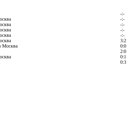
-:-
осква
-:-
осква
-:-
осква
-:-
осква
-:-
осква
3:2
в Москва
0:0
2:0
осква
0:1
0:3