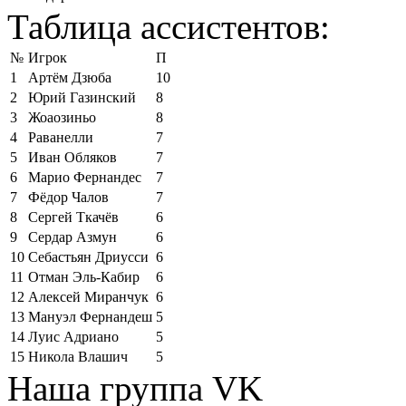
Таблица ассистентов:
№
Игрок
П
1
Артём Дзюба
10
2
Юрий Газинский
8
3
Жоаозиньо
8
4
Раванелли
7
5
Иван Обляков
7
6
Марио Фернандес
7
7
Фёдор Чалов
7
8
Сергей Ткачёв
6
9
Сердар Азмун
6
10
Себастьян Дриусси
6
11
Отман Эль-Кабир
6
12
Алексей Миранчук
6
13
Мануэл Фернандеш
5
14
Луис Адриано
5
15
Никола Влашич
5
Наша группа VK