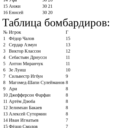
15
Анжи
30
21
16
Енисей
30
20
Таблица бомбардиров:
№
Игрок
Г
1
Фёдор Чалов
15
2
Сердар Азмун
13
3
Виктор Классон
12
4
Себастьян Дриусси
11
5
Антон Миранчук
11
6
Зе Луиш
10
7
Сильвестр Игбун
9
8
Магомед-Шапи Сулейманов
8
9
Ари
8
10
Джефферсон Фарфан
8
11
Артём Дзюба
8
12
Зелимхан Бакаев
8
13
Алексей Сутормин
8
14
Иван Игнатьев
7
15
Фёдор Смолов
7