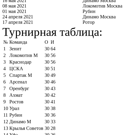
16 мая 2021
Динамо Москва
08 мая 2021
Локомотив Москва
01 мая 2021
Рубин
24 апреля 2021
Динамо Москва
17 апреля 2021
Ротор
Турнирная таблица:
№
Команда
О
И
1
Зенит
30
64
2
Локомотив М
30
56
3
Краснодар
30
56
4
ЦСКА
30
51
5
Спартак М
30
49
6
Арсенал
30
46
7
Оренбург
30
43
8
Ахмат
30
42
9
Ростов
30
41
10
Урал
30
38
11
Рубин
30
36
12
Динамо М
30
33
13
Крылья Советов
30
28
14
Уфа
30
26