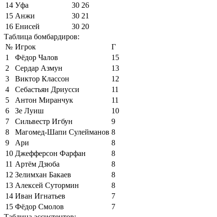
14
Уфа
30
26
15
Анжи
30
21
16
Енисей
30
20
Таблица бомбардиров:
№
Игрок
Г
1
Фёдор Чалов
15
2
Сердар Азмун
13
3
Виктор Классон
12
4
Себастьян Дриусси
11
5
Антон Миранчук
11
6
Зе Луиш
10
7
Сильвестр Игбун
9
8
Магомед-Шапи Сулейманов
8
9
Ари
8
10
Джефферсон Фарфан
8
11
Артём Дзюба
8
12
Зелимхан Бакаев
8
13
Алексей Сутормин
8
14
Иван Игнатьев
7
15
Фёдор Смолов
7
Таблица ассистентов: