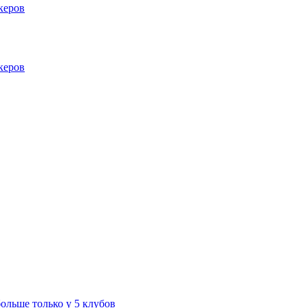
керов
керов
больше только у 5 клубов