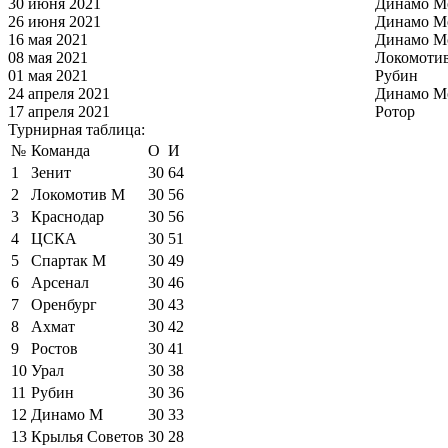
30 июня 2021
Динамо М
26 июня 2021
Динамо М
16 мая 2021
Динамо М
08 мая 2021
Локомоти
01 мая 2021
Рубин
24 апреля 2021
Динамо М
17 апреля 2021
Ротор
Турнирная таблица:
№
Команда
О
И
1
Зенит
30
64
2
Локомотив М
30
56
3
Краснодар
30
56
4
ЦСКА
30
51
5
Спартак М
30
49
6
Арсенал
30
46
7
Оренбург
30
43
8
Ахмат
30
42
9
Ростов
30
41
10
Урал
30
38
11
Рубин
30
36
12
Динамо М
30
33
13
Крылья Советов
30
28