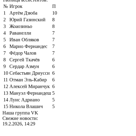
№
Игрок
П
1
Артём Дзюба
10
2
Юрий Газинский
8
3
Жоаозиньо
8
4
Раванелли
7
5
Иван Обляков
7
6
Марио Фернандес
7
7
Фёдор Чалов
7
8
Сергей Ткачёв
6
9
Сердар Азмун
6
10
Себастьян Дриусси
6
11
Отман Эль-Кабир
6
12
Алексей Миранчук
6
13
Мануэл Фернандеш
5
14
Луис Адриано
5
15
Никола Влашич
5
Наша группа VK
Свежие новости:
19.2.2026, 14:29