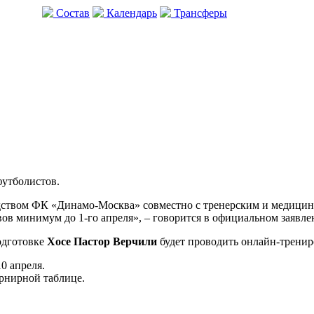
Состав
Календарь
Трансферы
футболистов.
одством ФК «Динамо-Москва» совместно с тренерским и медици
ов минимум до 1-го апреля», – говорится в официальном заявле
одготовке
Хосе Пастор Верчили
будет проводить онлайн-тренир
0 апреля.
урнирной таблице.