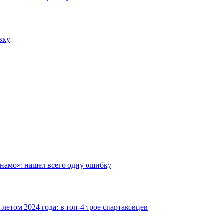
вку
инамо»: нашел всего одну ошибку
етом 2024 года: в топ-4 трое спартаковцев