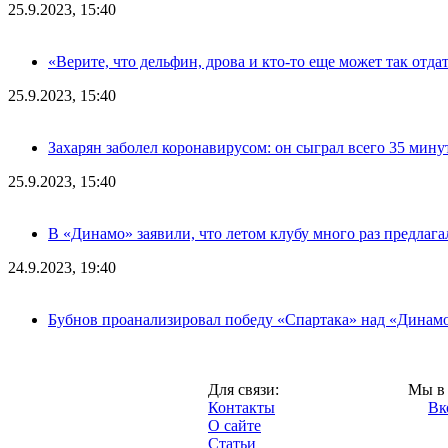
25.9.2023, 15:40
«Верите, что дельфин, дрова и кто-то еще может так отда
25.9.2023, 15:40
Захарян заболел коронавирусом: он сыграл всего 35 мину
25.9.2023, 15:40
В «Динамо» заявили, что летом клубу много раз предлаг
24.9.2023, 19:40
Бубнов проанализировал победу «Спартака» над «Динам
Москва,
Для связи:
Мы в 
"Про-Динамо.ру",
Контакты
Вк
2013 год.
О сайте
Статьи