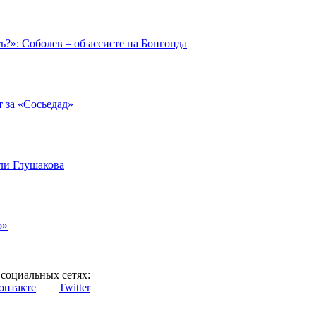
ть?»: Соболев – об ассисте на Бонгонда
т за «Сосьедад»
али Глушакова
о»
социальных сетях:
онтакте
Twitter