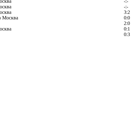
осква
-:-
осква
-:-
осква
3:2
в Москва
0:0
2:0
осква
0:1
0:3