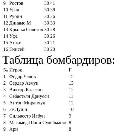
9
Ростов
30
41
10
Урал
30
38
11
Рубин
30
36
12
Динамо М
30
33
13
Крылья Советов
30
28
14
Уфа
30
26
15
Анжи
30
21
16
Енисей
30
20
Таблица бомбардиров:
№
Игрок
Г
1
Фёдор Чалов
15
2
Сердар Азмун
13
3
Виктор Классон
12
4
Себастьян Дриусси
11
5
Антон Миранчук
11
6
Зе Луиш
10
7
Сильвестр Игбун
9
8
Магомед-Шапи Сулейманов
8
9
Ари
8