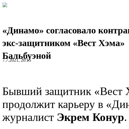
«Динамо» согласовало контра
экс-защитником «Вест Хэма»
Бальбуэной
7.7.2021, 20:15
Бывший защитник «Вест
продолжит карьеру в «Ди
журналист
Экрем Конур
.