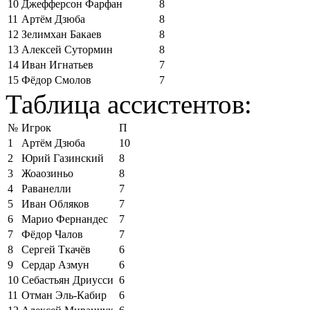
10
Джефферсон Фарфан
8
11
Артём Дзюба
8
12
Зелимхан Бакаев
8
13
Алексей Сутормин
8
14
Иван Игнатьев
7
15
Фёдор Смолов
7
Таблица ассистентов:
№
Игрок
П
1
Артём Дзюба
10
2
Юрий Газинский
8
3
Жоаозиньо
8
4
Раванелли
7
5
Иван Обляков
7
6
Марио Фернандес
7
7
Фёдор Чалов
7
8
Сергей Ткачёв
6
9
Сердар Азмун
6
10
Себастьян Дриусси
6
11
Отман Эль-Кабир
6