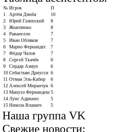
№
Игрок
П
1
Артём Дзюба
10
2
Юрий Газинский
8
3
Жоаозиньо
8
4
Раванелли
7
5
Иван Обляков
7
6
Марио Фернандес
7
7
Фёдор Чалов
7
8
Сергей Ткачёв
6
9
Сердар Азмун
6
10
Себастьян Дриусси
6
11
Отман Эль-Кабир
6
12
Алексей Миранчук
6
13
Мануэл Фернандеш
5
14
Луис Адриано
5
15
Никола Влашич
5
Наша группа VK
Свежие новости: