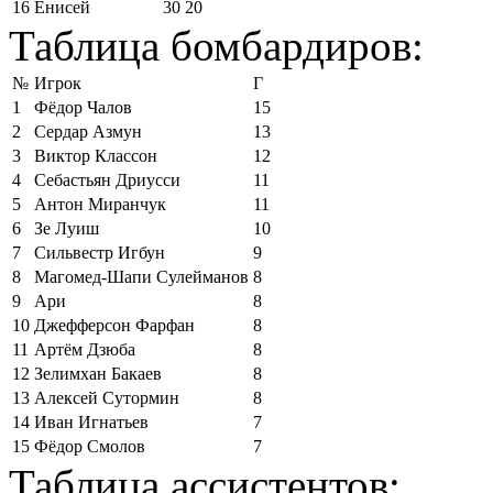
16
Енисей
30
20
Таблица бомбардиров:
№
Игрок
Г
1
Фёдор Чалов
15
2
Сердар Азмун
13
3
Виктор Классон
12
4
Себастьян Дриусси
11
5
Антон Миранчук
11
6
Зе Луиш
10
7
Сильвестр Игбун
9
8
Магомед-Шапи Сулейманов
8
9
Ари
8
10
Джефферсон Фарфан
8
11
Артём Дзюба
8
12
Зелимхан Бакаев
8
13
Алексей Сутормин
8
14
Иван Игнатьев
7
15
Фёдор Смолов
7
Таблица ассистентов: