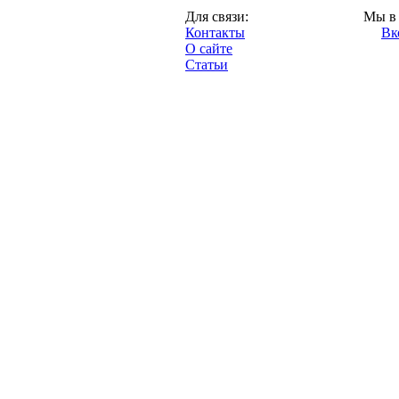
Москва,
Для связи:
Мы в 
"Про-Динамо.ру",
Контакты
Вк
2013 год.
О сайте
Статьи