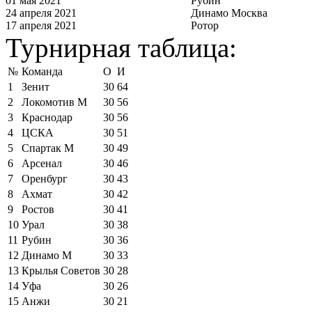
01 мая 2021
Рубин
24 апреля 2021
Динамо Москва
17 апреля 2021
Ротор
Турнирная таблица:
№
Команда
О
И
1
Зенит
30
64
2
Локомотив М
30
56
3
Краснодар
30
56
4
ЦСКА
30
51
5
Спартак М
30
49
6
Арсенал
30
46
7
Оренбург
30
43
8
Ахмат
30
42
9
Ростов
30
41
10
Урал
30
38
11
Рубин
30
36
12
Динамо М
30
33
13
Крылья Советов
30
28
14
Уфа
30
26
15
Анжи
30
21