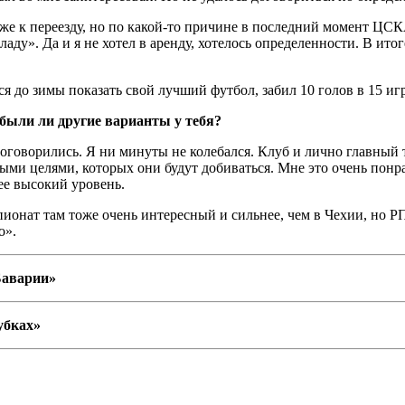
уже к переезду, но по какой-то причине в последний момент ЦСК
ладу». Да и я не хотел в аренду, хотелось определенности. В и
ся до зимы показать свой лучший футбол, забил 10 голов в 15 иг
были ли другие варианты у тебя?
оговорились. Я ни минуты не колебался. Клуб и лично главный т
ми целями, которых они будут добиваться. Мне это очень понрав
ее высокий уровень.
онат там тоже очень интересный и сильнее, чем в Чехии, но РП
о».
Баварии»
убках»