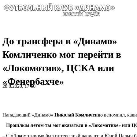
До трансфера в «Динамо»
Комличенко мог перейти в
«Локомотив», ЦСКА или
«Фенербахче»
28.8.2020, 17:50
Нападающий «Динамо»
Николай Комличенко
вспомнил, каки
– Прошлым летом ты мог оказаться в «Локомотиве» или Ц
– С «Локомотивом» был интересный вариант, и Юрий Палыч бы