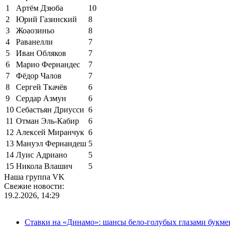
1
Артём Дзюба
10
2
Юрий Газинский
8
3
Жоаозиньо
8
4
Раванелли
7
5
Иван Обляков
7
6
Марио Фернандес
7
7
Фёдор Чалов
7
8
Сергей Ткачёв
6
9
Сердар Азмун
6
10
Себастьян Дриусси
6
11
Отман Эль-Кабир
6
12
Алексей Миранчук
6
13
Мануэл Фернандеш
5
14
Луис Адриано
5
15
Никола Влашич
5
Наша группа VK
Свежие новости:
19.2.2026, 14:29
Ставки на «Динамо»: шансы бело-голубых глазами букме