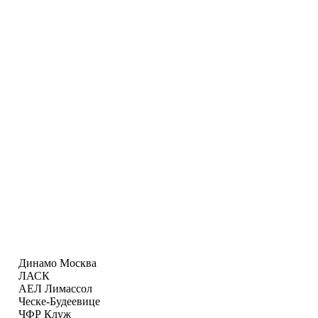
Динамо Москва
ЛАСК
АЕЛ Лимаcсол
Ческе-Будеевице
ЧФР Клуж