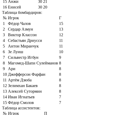
15
Анжи
30
21
16
Енисей
30
20
Таблица бомбардиров:
№
Игрок
Г
1
Фёдор Чалов
15
2
Сердар Азмун
13
3
Виктор Классон
12
4
Себастьян Дриусси
11
5
Антон Миранчук
11
6
Зе Луиш
10
7
Сильвестр Игбун
9
8
Магомед-Шапи Сулейманов
8
9
Ари
8
10
Джефферсон Фарфан
8
11
Артём Дзюба
8
12
Зелимхан Бакаев
8
13
Алексей Сутормин
8
14
Иван Игнатьев
7
15
Фёдор Смолов
7
Таблица ассистентов:
№
Игрок
П