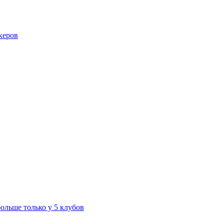
керов
больше только у 5 клубов