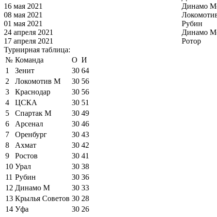
16 мая 2021
Динамо М
08 мая 2021
Локомоти
01 мая 2021
Рубин
24 апреля 2021
Динамо М
17 апреля 2021
Ротор
Турнирная таблица:
№
Команда
О
И
1
Зенит
30
64
2
Локомотив М
30
56
3
Краснодар
30
56
4
ЦСКА
30
51
5
Спартак М
30
49
6
Арсенал
30
46
7
Оренбург
30
43
8
Ахмат
30
42
9
Ростов
30
41
10
Урал
30
38
11
Рубин
30
36
12
Динамо М
30
33
13
Крылья Советов
30
28
14
Уфа
30
26