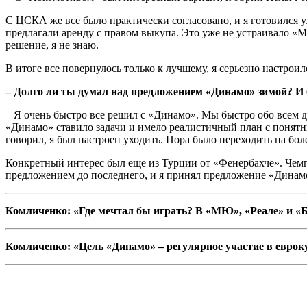
С ЦСКА же все было практически согласовано, и я готовился 
предлагали аренду с правом выкупа. Это уже не устраивало «М
решение, я не знаю.
В итоге все повернулось только к лучшему, я серьезно настроил
– Долго ли ты думал над предложением «Динамо» зимой? И 
– Я очень быстро все решил с «Динамо». Мы быстро обо всем д
«Динамо» ставило задачи и имело реалистичный план с понятны
говорил, я был настроен уходить. Пора было переходить на бол
Конкретный интерес был еще из Турции от «Фенербахче». Чемпи
предложением до последнего, и я принял предложение «Динам
Комличенко: «Где мечтал бы играть? В «МЮ», «Реале» и «
Комличенко: «Цель «Динамо» – регулярное участие в еврок