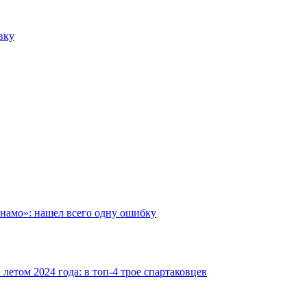
вку
инамо»: нашел всего одну ошибку
етом 2024 года: в топ-4 трое спартаковцев