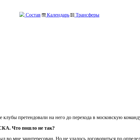
Состав
Календарь
Трансферы
е клубы претендовали на него до перехода в московскую команду
СКА. Что пошло не так?
л во мне заинтересован. Но не удалось договориться по опреде