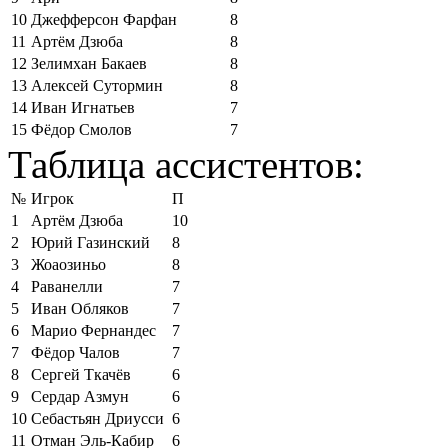
10
Джефферсон Фарфан
8
11
Артём Дзюба
8
12
Зелимхан Бакаев
8
13
Алексей Сутормин
8
14
Иван Игнатьев
7
15
Фёдор Смолов
7
Таблица ассистентов:
№
Игрок
П
1
Артём Дзюба
10
2
Юрий Газинский
8
3
Жоаозиньо
8
4
Раванелли
7
5
Иван Обляков
7
6
Марио Фернандес
7
7
Фёдор Чалов
7
8
Сергей Ткачёв
6
9
Сердар Азмун
6
10
Себастьян Дриусси
6
11
Отман Эль-Кабир
6