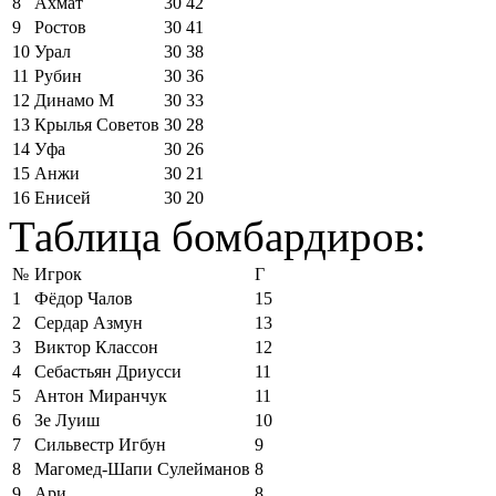
8
Ахмат
30
42
9
Ростов
30
41
10
Урал
30
38
11
Рубин
30
36
12
Динамо М
30
33
13
Крылья Советов
30
28
14
Уфа
30
26
15
Анжи
30
21
16
Енисей
30
20
Таблица бомбардиров:
№
Игрок
Г
1
Фёдор Чалов
15
2
Сердар Азмун
13
3
Виктор Классон
12
4
Себастьян Дриусси
11
5
Антон Миранчук
11
6
Зе Луиш
10
7
Сильвестр Игбун
9
8
Магомед-Шапи Сулейманов
8
9
Ари
8