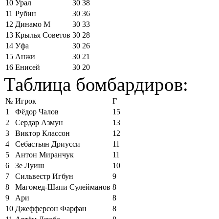
10
Урал
30
38
11
Рубин
30
36
12
Динамо М
30
33
13
Крылья Советов
30
28
14
Уфа
30
26
15
Анжи
30
21
16
Енисей
30
20
Таблица бомбардиров:
№
Игрок
Г
1
Фёдор Чалов
15
2
Сердар Азмун
13
3
Виктор Классон
12
4
Себастьян Дриусси
11
5
Антон Миранчук
11
6
Зе Луиш
10
7
Сильвестр Игбун
9
8
Магомед-Шапи Сулейманов
8
9
Ари
8
10
Джефферсон Фарфан
8