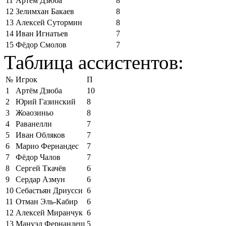
11
Артём Дзюба
8
12
Зелимхан Бакаев
8
13
Алексей Сутормин
8
14
Иван Игнатьев
7
15
Фёдор Смолов
7
Таблица ассистентов:
№
Игрок
П
1
Артём Дзюба
10
2
Юрий Газинский
8
3
Жоаозиньо
8
4
Раванелли
7
5
Иван Обляков
7
6
Марио Фернандес
7
7
Фёдор Чалов
7
8
Сергей Ткачёв
6
9
Сердар Азмун
6
10
Себастьян Дриусси
6
11
Отман Эль-Кабир
6
12
Алексей Миранчук
6
13
Мануэл Фернандеш
5