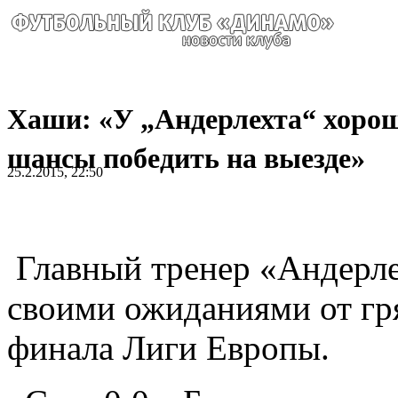
Хаши: «У „Андерлехта“ хоро
шансы победить на выезде»
25.2.2015, 22:50
Главный тренер «Андерле
своими ожиданиями от гря
финала Лиги Европы.