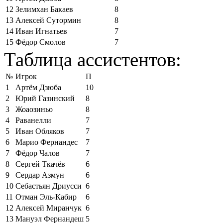
12
Зелимхан Бакаев
8
13
Алексей Сутормин
8
14
Иван Игнатьев
7
15
Фёдор Смолов
7
Таблица ассистентов:
№
Игрок
П
1
Артём Дзюба
10
2
Юрий Газинский
8
3
Жоаозиньо
8
4
Раванелли
7
5
Иван Обляков
7
6
Марио Фернандес
7
7
Фёдор Чалов
7
8
Сергей Ткачёв
6
9
Сердар Азмун
6
10
Себастьян Дриусси
6
11
Отман Эль-Кабир
6
12
Алексей Миранчук
6
13
Мануэл Фернандеш
5