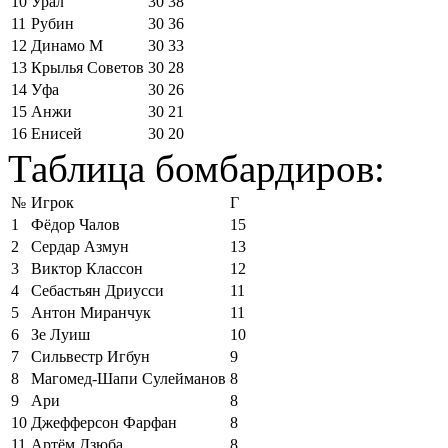
10
Урал
30
38
11
Рубин
30
36
12
Динамо М
30
33
13
Крылья Советов
30
28
14
Уфа
30
26
15
Анжи
30
21
16
Енисей
30
20
Таблица бомбардиров:
№
Игрок
Г
1
Фёдор Чалов
15
2
Сердар Азмун
13
3
Виктор Классон
12
4
Себастьян Дриусси
11
5
Антон Миранчук
11
6
Зе Луиш
10
7
Сильвестр Игбун
9
8
Магомед-Шапи Сулейманов
8
9
Ари
8
10
Джефферсон Фарфан
8
11
Артём Дзюба
8