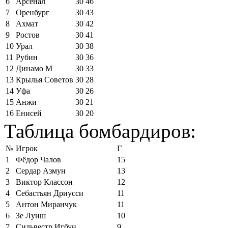
6
Арсенал
30
46
7
Оренбург
30
43
8
Ахмат
30
42
9
Ростов
30
41
10
Урал
30
38
11
Рубин
30
36
12
Динамо М
30
33
13
Крылья Советов
30
28
14
Уфа
30
26
15
Анжи
30
21
16
Енисей
30
20
Таблица бомбардиров:
№
Игрок
Г
1
Фёдор Чалов
15
2
Сердар Азмун
13
3
Виктор Классон
12
4
Себастьян Дриусси
11
5
Антон Миранчук
11
6
Зе Луиш
10
7
Сильвестр Игбун
9