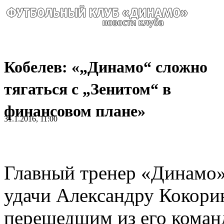
Кобелев: «„Динамо“ сложно
тягаться с „Зенитом“ в
финансовом плане»
31.1.2016, 11:00
Главный тренер «Динамо»
удачи Александру Кокор
перешедшим из его коман