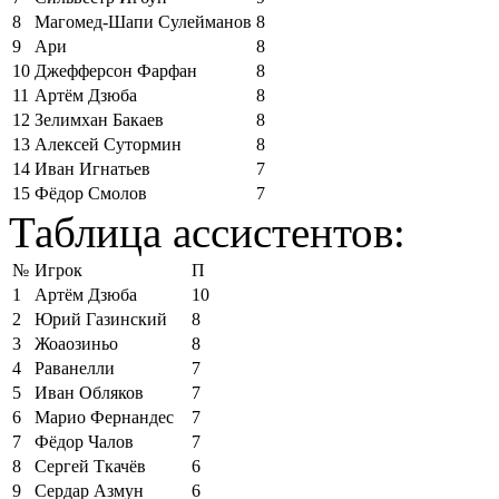
8
Магомед-Шапи Сулейманов
8
9
Ари
8
10
Джефферсон Фарфан
8
11
Артём Дзюба
8
12
Зелимхан Бакаев
8
13
Алексей Сутормин
8
14
Иван Игнатьев
7
15
Фёдор Смолов
7
Таблица ассистентов:
№
Игрок
П
1
Артём Дзюба
10
2
Юрий Газинский
8
3
Жоаозиньо
8
4
Раванелли
7
5
Иван Обляков
7
6
Марио Фернандес
7
7
Фёдор Чалов
7
8
Сергей Ткачёв
6
9
Сердар Азмун
6