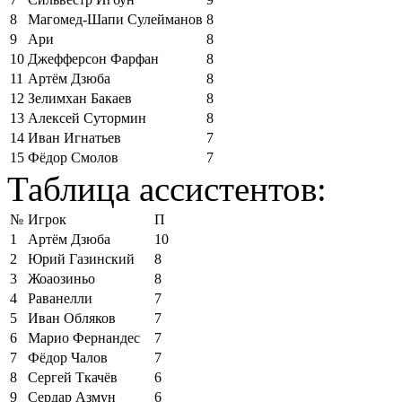
8
Магомед-Шапи Сулейманов
8
9
Ари
8
10
Джефферсон Фарфан
8
11
Артём Дзюба
8
12
Зелимхан Бакаев
8
13
Алексей Сутормин
8
14
Иван Игнатьев
7
15
Фёдор Смолов
7
Таблица ассистентов:
№
Игрок
П
1
Артём Дзюба
10
2
Юрий Газинский
8
3
Жоаозиньо
8
4
Раванелли
7
5
Иван Обляков
7
6
Марио Фернандес
7
7
Фёдор Чалов
7
8
Сергей Ткачёв
6
9
Сердар Азмун
6