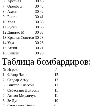
6
Арсенал
30
46
7
Оренбург
30
43
8
Ахмат
30
42
9
Ростов
30
41
10
Урал
30
38
11
Рубин
30
36
12
Динамо М
30
33
13
Крылья Советов
30
28
14
Уфа
30
26
15
Анжи
30
21
16
Енисей
30
20
Таблица бомбардиров:
№
Игрок
Г
1
Фёдор Чалов
15
2
Сердар Азмун
13
3
Виктор Классон
12
4
Себастьян Дриусси
11
5
Антон Миранчук
11
6
Зе Луиш
10
7
Сильвестр Игбун
9