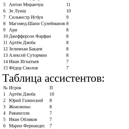
5
Антон Миранчук
11
6
Зе Луиш
10
7
Сильвестр Игбун
9
8
Магомед-Шапи Сулейманов
8
9
Ари
8
10
Джефферсон Фарфан
8
11
Артём Дзюба
8
12
Зелимхан Бакаев
8
13
Алексей Сутормин
8
14
Иван Игнатьев
7
15
Фёдор Смолов
7
Таблица ассистентов:
№
Игрок
П
1
Артём Дзюба
10
2
Юрий Газинский
8
3
Жоаозиньо
8
4
Раванелли
7
5
Иван Обляков
7
6
Марио Фернандес
7