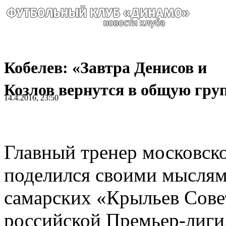
Кобелев: «Завтра Денисов и
Козлов вернутся в общую гру
14.4.2016, 23:50
Главный тренер московск
поделился своими мыслям
самарских «Крыльев Совет
российской Премьер-лиги