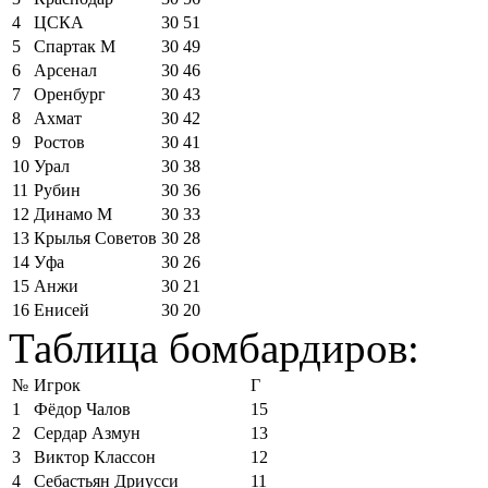
4
ЦСКА
30
51
5
Спартак М
30
49
6
Арсенал
30
46
7
Оренбург
30
43
8
Ахмат
30
42
9
Ростов
30
41
10
Урал
30
38
11
Рубин
30
36
12
Динамо М
30
33
13
Крылья Советов
30
28
14
Уфа
30
26
15
Анжи
30
21
16
Енисей
30
20
Таблица бомбардиров:
№
Игрок
Г
1
Фёдор Чалов
15
2
Сердар Азмун
13
3
Виктор Классон
12
4
Себастьян Дриусси
11