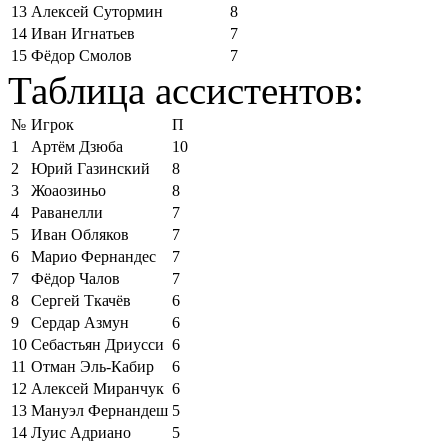
13
Алексей Сутормин
8
14
Иван Игнатьев
7
15
Фёдор Смолов
7
Таблица ассистентов:
№
Игрок
П
1
Артём Дзюба
10
2
Юрий Газинский
8
3
Жоаозиньо
8
4
Раванелли
7
5
Иван Обляков
7
6
Марио Фернандес
7
7
Фёдор Чалов
7
8
Сергей Ткачёв
6
9
Сердар Азмун
6
10
Себастьян Дриусси
6
11
Отман Эль-Кабир
6
12
Алексей Миранчук
6
13
Мануэл Фернандеш
5
14
Луис Адриано
5