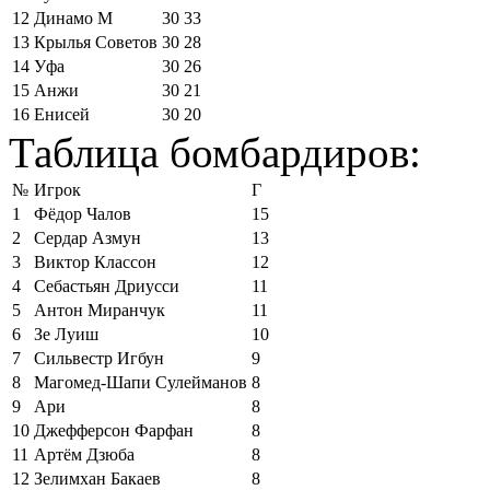
12
Динамо М
30
33
13
Крылья Советов
30
28
14
Уфа
30
26
15
Анжи
30
21
16
Енисей
30
20
Таблица бомбардиров:
№
Игрок
Г
1
Фёдор Чалов
15
2
Сердар Азмун
13
3
Виктор Классон
12
4
Себастьян Дриусси
11
5
Антон Миранчук
11
6
Зе Луиш
10
7
Сильвестр Игбун
9
8
Магомед-Шапи Сулейманов
8
9
Ари
8
10
Джефферсон Фарфан
8
11
Артём Дзюба
8
12
Зелимхан Бакаев
8