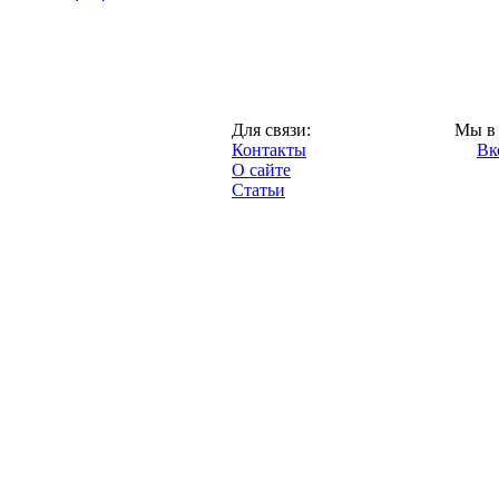
Москва,
Для связи:
Мы в 
"Про-Динамо.ру",
Контакты
Вк
2013 год.
О сайте
Статьи