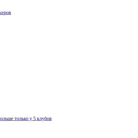
керов
больше только у 5 клубов