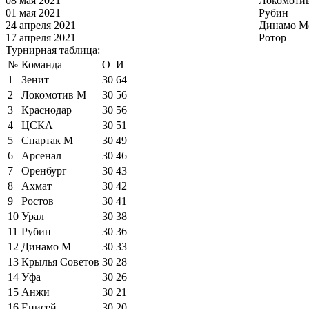
08 мая 2021
Локомоти
01 мая 2021
Рубин
24 апреля 2021
Динамо М
17 апреля 2021
Ротор
Турнирная таблица:
№
Команда
О
И
1
Зенит
30
64
2
Локомотив М
30
56
3
Краснодар
30
56
4
ЦСКА
30
51
5
Спартак М
30
49
6
Арсенал
30
46
7
Оренбург
30
43
8
Ахмат
30
42
9
Ростов
30
41
10
Урал
30
38
11
Рубин
30
36
12
Динамо М
30
33
13
Крылья Советов
30
28
14
Уфа
30
26
15
Анжи
30
21
16
Енисей
30
20