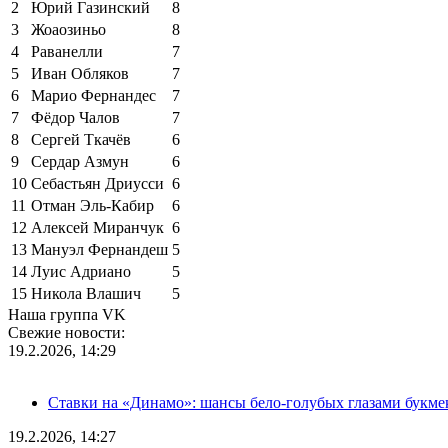
2
Юрий Газинский
8
3
Жоаозиньо
8
4
Раванелли
7
5
Иван Обляков
7
6
Марио Фернандес
7
7
Фёдор Чалов
7
8
Сергей Ткачёв
6
9
Сердар Азмун
6
10
Себастьян Дриусси
6
11
Отман Эль-Кабир
6
12
Алексей Миранчук
6
13
Мануэл Фернандеш
5
14
Луис Адриано
5
15
Никола Влашич
5
Наша группа VK
Свежие новости:
19.2.2026, 14:29
Ставки на «Динамо»: шансы бело-голубых глазами букме
19.2.2026, 14:27