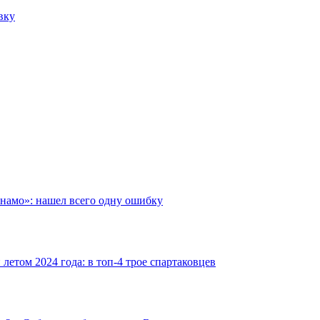
вку
инамо»: нашел всего одну ошибку
етом 2024 года: в топ-4 трое спартаковцев