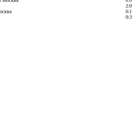
в Москва
0:0
2:0
осква
0:1
0:3