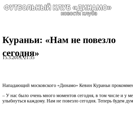
Кураньи: «Нам не повезло
сегодня»
15.3.2015, 21:35
Нападающий московского «Динамо» Кевин Кураньи прокоммент
– У нас было очень много моментов сегодня, в том числе и у м
улыбнуться каждому. Нам не повезло сегодня. Теперь будем ду