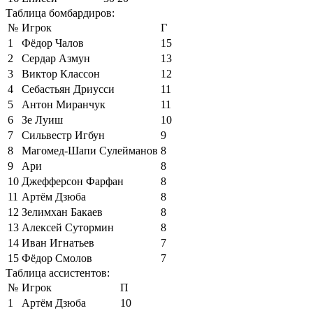
Таблица бомбардиров:
№
Игрок
Г
1
Фёдор Чалов
15
2
Сердар Азмун
13
3
Виктор Классон
12
4
Себастьян Дриусси
11
5
Антон Миранчук
11
6
Зе Луиш
10
7
Сильвестр Игбун
9
8
Магомед-Шапи Сулейманов
8
9
Ари
8
10
Джефферсон Фарфан
8
11
Артём Дзюба
8
12
Зелимхан Бакаев
8
13
Алексей Сутормин
8
14
Иван Игнатьев
7
15
Фёдор Смолов
7
Таблица ассистентов:
№
Игрок
П
1
Артём Дзюба
10