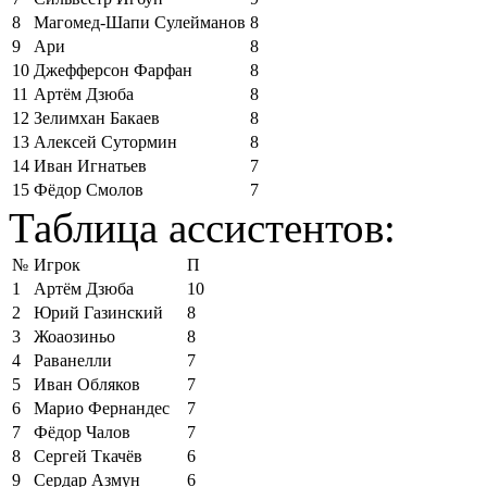
8
Магомед-Шапи Сулейманов
8
9
Ари
8
10
Джефферсон Фарфан
8
11
Артём Дзюба
8
12
Зелимхан Бакаев
8
13
Алексей Сутормин
8
14
Иван Игнатьев
7
15
Фёдор Смолов
7
Таблица ассистентов:
№
Игрок
П
1
Артём Дзюба
10
2
Юрий Газинский
8
3
Жоаозиньо
8
4
Раванелли
7
5
Иван Обляков
7
6
Марио Фернандес
7
7
Фёдор Чалов
7
8
Сергей Ткачёв
6
9
Сердар Азмун
6