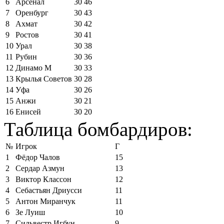
6
Арсенал
30
46
7
Оренбург
30
43
8
Ахмат
30
42
9
Ростов
30
41
10
Урал
30
38
11
Рубин
30
36
12
Динамо М
30
33
13
Крылья Советов
30
28
14
Уфа
30
26
15
Анжи
30
21
16
Енисей
30
20
Таблица бомбардиров:
№
Игрок
Г
1
Фёдор Чалов
15
2
Сердар Азмун
13
3
Виктор Классон
12
4
Себастьян Дриусси
11
5
Антон Миранчук
11
6
Зе Луиш
10
7
Сильвестр Игбун
9