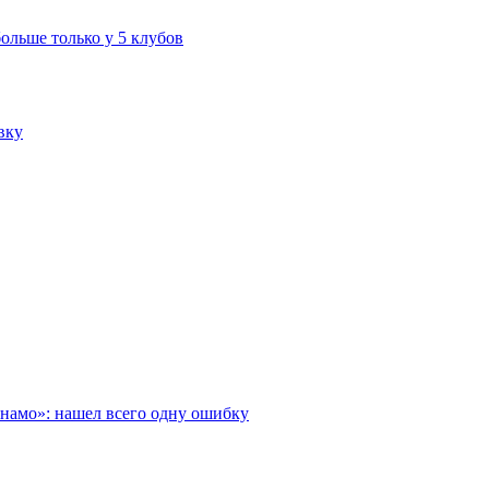
больше только у 5 клубов
вку
инамо»: нашел всего одну ошибку