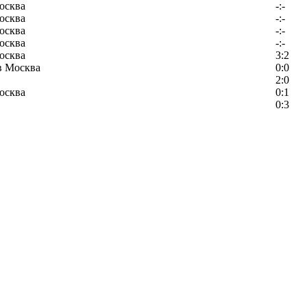
осква
-:-
осква
-:-
осква
-:-
осква
-:-
осква
3:2
в Москва
0:0
2:0
осква
0:1
0:3