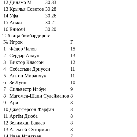
12
Динамо М
30
33
13
Крылья Советов
30
28
14
Уфа
30
26
15
Анжи
30
21
16
Енисей
30
20
Таблица бомбардиров:
№
Игрок
Г
1
Фёдор Чалов
15
2
Сердар Азмун
13
3
Виктор Классон
12
4
Себастьян Дриусси
11
5
Антон Миранчук
11
6
Зе Луиш
10
7
Сильвестр Игбун
9
8
Магомед-Шапи Сулейманов
8
9
Ари
8
10
Джефферсон Фарфан
8
11
Артём Дзюба
8
12
Зелимхан Бакаев
8
13
Алексей Сутормин
8
14
Иван Игнатьев
7