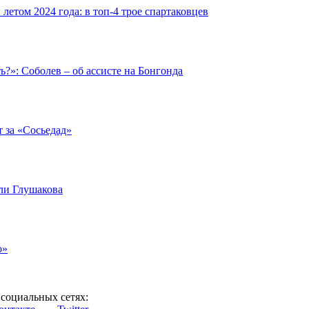
етом 2024 года: в топ-4 трое спартаковцев
ть?»: Соболев – об ассисте на Бонгонда
т за «Сосьедад»
али Глушакова
о»
социальных сетях: