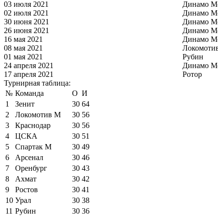
03 июля 2021
Динамо М
02 июля 2021
Динамо М
30 июня 2021
Динамо М
26 июня 2021
Динамо М
16 мая 2021
Динамо М
08 мая 2021
Локомоти
01 мая 2021
Рубин
24 апреля 2021
Динамо М
17 апреля 2021
Ротор
Турнирная таблица:
№
Команда
О
И
1
Зенит
30
64
2
Локомотив М
30
56
3
Краснодар
30
56
4
ЦСКА
30
51
5
Спартак М
30
49
6
Арсенал
30
46
7
Оренбург
30
43
8
Ахмат
30
42
9
Ростов
30
41
10
Урал
30
38
11
Рубин
30
36