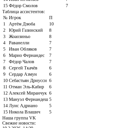
15
Фёдор Смолов
7
Таблица ассистентов:
№
Игрок
П
1
Артём Дзюба
10
2
Юрий Газинский
8
3
Жоаозиньо
8
4
Раванелли
7
5
Иван Обляков
7
6
Марио Фернандес
7
7
Фёдор Чалов
7
8
Сергей Ткачёв
6
9
Сердар Азмун
6
10
Себастьян Дриусси
6
11
Отман Эль-Кабир
6
12
Алексей Миранчук
6
13
Мануэл Фернандеш
5
14
Луис Адриано
5
15
Никола Влашич
5
Наша группа VK
Свежие новости: