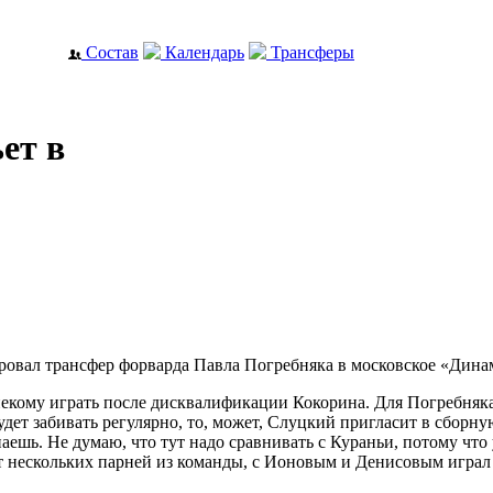
Состав
Календарь
Трансферы
ет в
овал трансфер форварда Павла Погребняка в московское «Дина
некому играть после дисквалификации Кокорина. Для Погребняка
ет забивать регулярно, то, может, Слуцкий пригласит в сборную.
инаешь. Не думаю, что тут надо сравнивать с Кураньи, потому чт
 нескольких парней из команды, с Ионовым и Денисовым играл в «