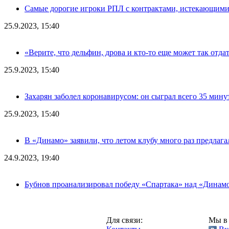
Самые дорогие игроки РПЛ с контрактами, истекающими л
25.9.2023, 15:40
«Верите, что дельфин, дрова и кто-то еще может так отда
25.9.2023, 15:40
Захарян заболел коронавирусом: он сыграл всего 35 мину
25.9.2023, 15:40
В «Динамо» заявили, что летом клубу много раз предлаг
24.9.2023, 19:40
Бубнов проанализировал победу «Спартака» над «Динам
Москва,
Для связи:
Мы в 
"Про-Динамо.ру",