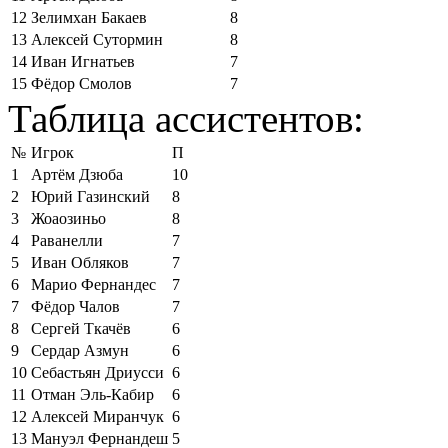
12
Зелимхан Бакаев
8
13
Алексей Сутормин
8
14
Иван Игнатьев
7
15
Фёдор Смолов
7
Таблица ассистентов:
№
Игрок
П
1
Артём Дзюба
10
2
Юрий Газинский
8
3
Жоаозиньо
8
4
Раванелли
7
5
Иван Обляков
7
6
Марио Фернандес
7
7
Фёдор Чалов
7
8
Сергей Ткачёв
6
9
Сердар Азмун
6
10
Себастьян Дриусси
6
11
Отман Эль-Кабир
6
12
Алексей Миранчук
6
13
Мануэл Фернандеш
5