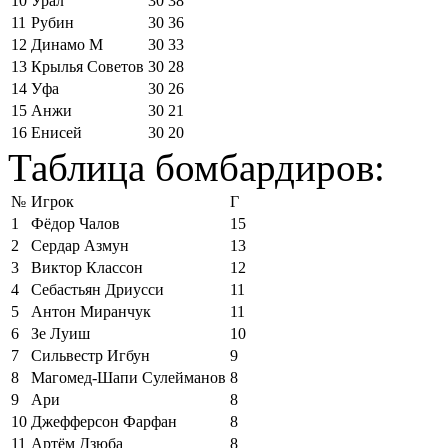
10
Урал
30
38
11
Рубин
30
36
12
Динамо М
30
33
13
Крылья Советов
30
28
14
Уфа
30
26
15
Анжи
30
21
16
Енисей
30
20
Таблица бомбардиров:
№
Игрок
Г
1
Фёдор Чалов
15
2
Сердар Азмун
13
3
Виктор Классон
12
4
Себастьян Дриусси
11
5
Антон Миранчук
11
6
Зе Луиш
10
7
Сильвестр Игбун
9
8
Магомед-Шапи Сулейманов
8
9
Ари
8
10
Джефферсон Фарфан
8
11
Артём Дзюба
8