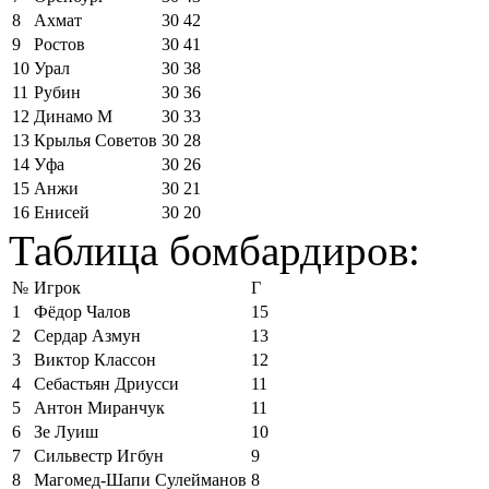
8
Ахмат
30
42
9
Ростов
30
41
10
Урал
30
38
11
Рубин
30
36
12
Динамо М
30
33
13
Крылья Советов
30
28
14
Уфа
30
26
15
Анжи
30
21
16
Енисей
30
20
Таблица бомбардиров:
№
Игрок
Г
1
Фёдор Чалов
15
2
Сердар Азмун
13
3
Виктор Классон
12
4
Себастьян Дриусси
11
5
Антон Миранчук
11
6
Зе Луиш
10
7
Сильвестр Игбун
9
8
Магомед-Шапи Сулейманов
8