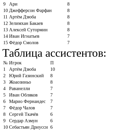
9
Ари
8
10
Джефферсон Фарфан
8
11
Артём Дзюба
8
12
Зелимхан Бакаев
8
13
Алексей Сутормин
8
14
Иван Игнатьев
7
15
Фёдор Смолов
7
Таблица ассистентов:
№
Игрок
П
1
Артём Дзюба
10
2
Юрий Газинский
8
3
Жоаозиньо
8
4
Раванелли
7
5
Иван Обляков
7
6
Марио Фернандес
7
7
Фёдор Чалов
7
8
Сергей Ткачёв
6
9
Сердар Азмун
6
10
Себастьян Дриусси
6