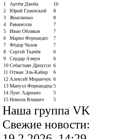
1
Артём Дзюба
10
2
Юрий Газинский
8
3
Жоаозиньо
8
4
Раванелли
7
5
Иван Обляков
7
6
Марио Фернандес
7
7
Фёдор Чалов
7
8
Сергей Ткачёв
6
9
Сердар Азмун
6
10
Себастьян Дриусси
6
11
Отман Эль-Кабир
6
12
Алексей Миранчук
6
13
Мануэл Фернандеш
5
14
Луис Адриано
5
15
Никола Влашич
5
Наша группа VK
Свежие новости:
19.2.2026, 14:29