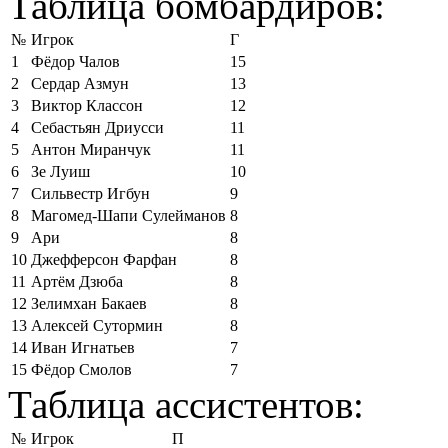
Таблица бомбардиров:
№
Игрок
Г
1
Фёдор Чалов
15
2
Сердар Азмун
13
3
Виктор Классон
12
4
Себастьян Дриусси
11
5
Антон Миранчук
11
6
Зе Луиш
10
7
Сильвестр Игбун
9
8
Магомед-Шапи Сулейманов
8
9
Ари
8
10
Джефферсон Фарфан
8
11
Артём Дзюба
8
12
Зелимхан Бакаев
8
13
Алексей Сутормин
8
14
Иван Игнатьев
7
15
Фёдор Смолов
7
Таблица ассистентов:
№
Игрок
П