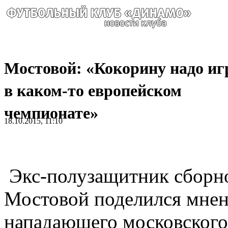
Мостовой: «Кокорину надо иг
в каком-то европейском
чемпионате»
18.10.2015, 11:10
Экс-полузащитник сборн
Мостовой поделился мнен
нападающего московског