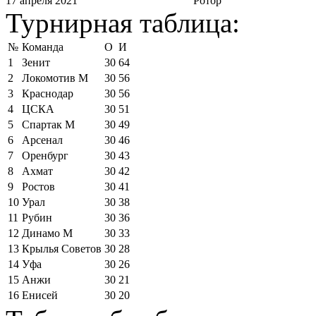
17 апреля 2021
Ротор
Турнирная таблица:
№
Команда
О
И
1
Зенит
30
64
2
Локомотив М
30
56
3
Краснодар
30
56
4
ЦСКА
30
51
5
Спартак М
30
49
6
Арсенал
30
46
7
Оренбург
30
43
8
Ахмат
30
42
9
Ростов
30
41
10
Урал
30
38
11
Рубин
30
36
12
Динамо М
30
33
13
Крылья Советов
30
28
14
Уфа
30
26
15
Анжи
30
21
16
Енисей
30
20