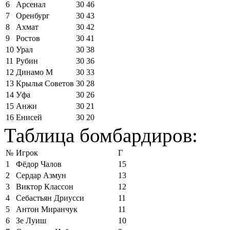
6
Арсенал
30
46
7
Оренбург
30
43
8
Ахмат
30
42
9
Ростов
30
41
10
Урал
30
38
11
Рубин
30
36
12
Динамо М
30
33
13
Крылья Советов
30
28
14
Уфа
30
26
15
Анжи
30
21
16
Енисей
30
20
Таблица бомбардиров:
№
Игрок
Г
1
Фёдор Чалов
15
2
Сердар Азмун
13
3
Виктор Классон
12
4
Себастьян Дриусси
11
5
Антон Миранчук
11
6
Зе Луиш
10