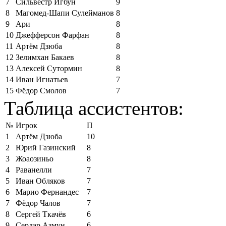
7
Сильвестр Игбун
9
8
Магомед-Шапи Сулейманов
8
9
Ари
8
10
Джефферсон Фарфан
8
11
Артём Дзюба
8
12
Зелимхан Бакаев
8
13
Алексей Сутормин
8
14
Иван Игнатьев
7
15
Фёдор Смолов
7
Таблица ассистентов:
№
Игрок
П
1
Артём Дзюба
10
2
Юрий Газинский
8
3
Жоаозиньо
8
4
Раванелли
7
5
Иван Обляков
7
6
Марио Фернандес
7
7
Фёдор Чалов
7
8
Сергей Ткачёв
6
9
Сердар Азмун
6