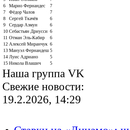
6
Марио Фернандес
7
7
Фёдор Чалов
7
8
Сергей Ткачёв
6
9
Сердар Азмун
6
10
Себастьян Дриусси
6
11
Отман Эль-Кабир
6
12
Алексей Миранчук
6
13
Мануэл Фернандеш
5
14
Луис Адриано
5
15
Никола Влашич
5
Наша группа VK
Свежие новости:
19.2.2026, 14:29