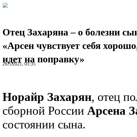
Отец Захаряна – о болезни сы
«Арсен чувствует себя хорошо
идeт на поправку»
26.5.2021, 01:35
Норайр Захарян
, отец п
сборной России
Арсена З
состоянии сына.