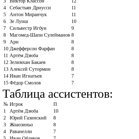
3
Виктор Классон
12
4
Себастьян Дриусси
11
5
Антон Миранчук
11
6
Зе Луиш
10
7
Сильвестр Игбун
9
8
Магомед-Шапи Сулейманов
8
9
Ари
8
10
Джефферсон Фарфан
8
11
Артём Дзюба
8
12
Зелимхан Бакаев
8
13
Алексей Сутормин
8
14
Иван Игнатьев
7
15
Фёдор Смолов
7
Таблица ассистентов:
№
Игрок
П
1
Артём Дзюба
10
2
Юрий Газинский
8
3
Жоаозиньо
8
4
Раванелли
7
5
Иван Обляков
7