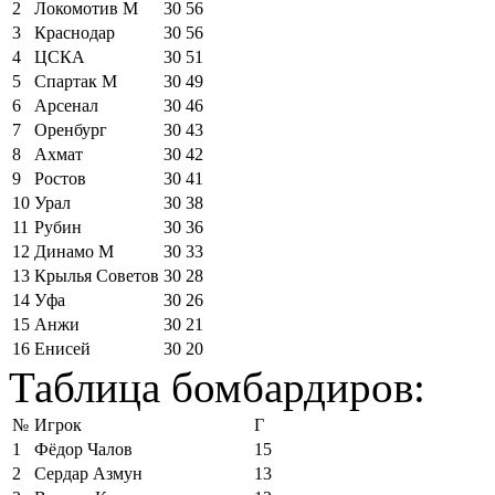
2
Локомотив М
30
56
3
Краснодар
30
56
4
ЦСКА
30
51
5
Спартак М
30
49
6
Арсенал
30
46
7
Оренбург
30
43
8
Ахмат
30
42
9
Ростов
30
41
10
Урал
30
38
11
Рубин
30
36
12
Динамо М
30
33
13
Крылья Советов
30
28
14
Уфа
30
26
15
Анжи
30
21
16
Енисей
30
20
Таблица бомбардиров:
№
Игрок
Г
1
Фёдор Чалов
15
2
Сердар Азмун
13