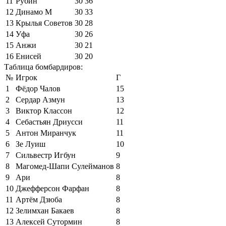
11
Рубин
30
36
12
Динамо М
30
33
13
Крылья Советов
30
28
14
Уфа
30
26
15
Анжи
30
21
16
Енисей
30
20
Таблица бомбардиров:
№
Игрок
Г
1
Фёдор Чалов
15
2
Сердар Азмун
13
3
Виктор Классон
12
4
Себастьян Дриусси
11
5
Антон Миранчук
11
6
Зе Луиш
10
7
Сильвестр Игбун
9
8
Магомед-Шапи Сулейманов
8
9
Ари
8
10
Джефферсон Фарфан
8
11
Артём Дзюба
8
12
Зелимхан Бакаев
8
13
Алексей Сутормин
8