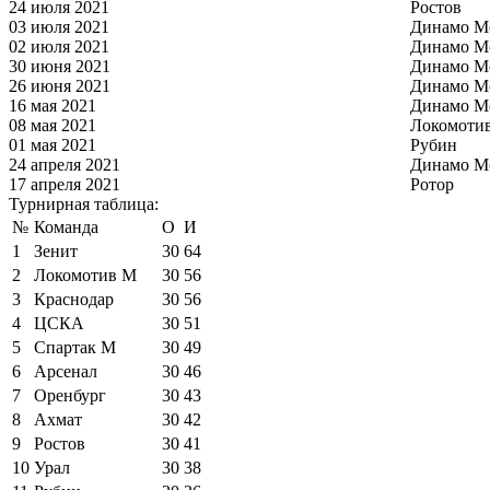
24 июля 2021
Ростов
03 июля 2021
Динамо М
02 июля 2021
Динамо М
30 июня 2021
Динамо М
26 июня 2021
Динамо М
16 мая 2021
Динамо М
08 мая 2021
Локомоти
01 мая 2021
Рубин
24 апреля 2021
Динамо М
17 апреля 2021
Ротор
Турнирная таблица:
№
Команда
О
И
1
Зенит
30
64
2
Локомотив М
30
56
3
Краснодар
30
56
4
ЦСКА
30
51
5
Спартак М
30
49
6
Арсенал
30
46
7
Оренбург
30
43
8
Ахмат
30
42
9
Ростов
30
41
10
Урал
30
38