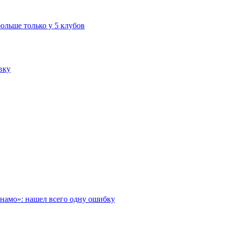
больше только у 5 клубов
вку
инамо»: нашел всего одну ошибку