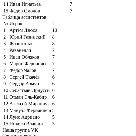
14
Иван Игнатьев
7
15
Фёдор Смолов
7
Таблица ассистентов:
№
Игрок
П
1
Артём Дзюба
10
2
Юрий Газинский
8
3
Жоаозиньо
8
4
Раванелли
7
5
Иван Обляков
7
6
Марио Фернандес
7
7
Фёдор Чалов
7
8
Сергей Ткачёв
6
9
Сердар Азмун
6
10
Себастьян Дриусси
6
11
Отман Эль-Кабир
6
12
Алексей Миранчук
6
13
Мануэл Фернандеш
5
14
Луис Адриано
5
15
Никола Влашич
5
Наша группа VK
Свежие новости: