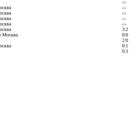
-:-
осква
-:-
осква
-:-
осква
-:-
осква
-:-
осква
3:2
в Москва
0:0
2:0
осква
0:1
0:3