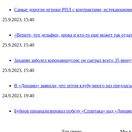
Самые дорогие игроки РПЛ с контрактами, истекающими л
25.9.2023, 15:40
«Верите, что дельфин, дрова и кто-то еще может так отда
25.9.2023, 15:40
Захарян заболел коронавирусом: он сыграл всего 35 мину
25.9.2023, 15:40
В «Динамо» заявили, что летом клубу много раз предлаг
24.9.2023, 19:40
Бубнов проанализировал победу «Спартака» над «Динам
Москва,
Для связи:
Мы в 