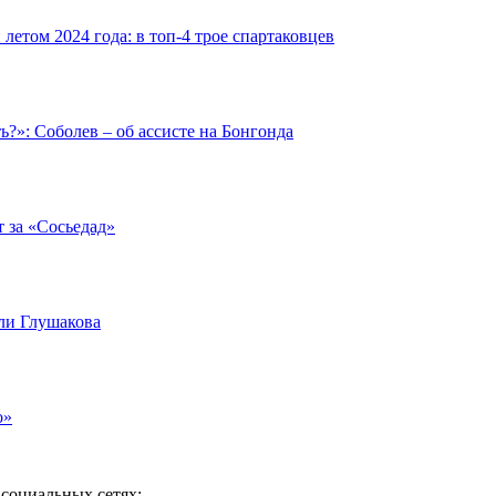
етом 2024 года: в топ-4 трое спартаковцев
ть?»: Соболев – об ассисте на Бонгонда
т за «Сосьедад»
али Глушакова
о»
социальных сетях: