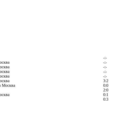
-:-
осква
-:-
осква
-:-
осква
-:-
осква
-:-
осква
3:2
в Москва
0:0
2:0
осква
0:1
0:3