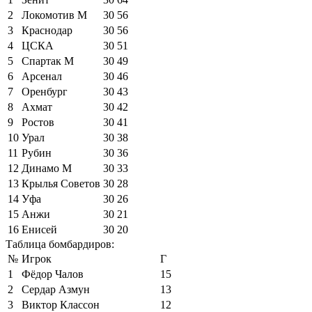
2
Локомотив М
30
56
3
Краснодар
30
56
4
ЦСКА
30
51
5
Спартак М
30
49
6
Арсенал
30
46
7
Оренбург
30
43
8
Ахмат
30
42
9
Ростов
30
41
10
Урал
30
38
11
Рубин
30
36
12
Динамо М
30
33
13
Крылья Советов
30
28
14
Уфа
30
26
15
Анжи
30
21
16
Енисей
30
20
Таблица бомбардиров:
№
Игрок
Г
1
Фёдор Чалов
15
2
Сердар Азмун
13
3
Виктор Классон
12