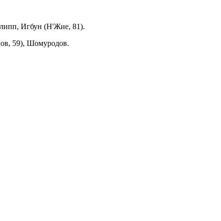
ипп, Игбун (Н'Жие, 81).
нов, 59), Шомуродов.