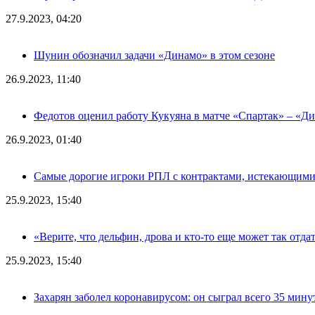
27.9.2023, 04:20
Шунин обозначил задачи «Динамо» в этом сезоне
26.9.2023, 11:40
Федотов оценил работу Кукуяна в матче «Спартак» – «Д
26.9.2023, 01:40
Самые дорогие игроки РПЛ с контрактами, истекающими л
25.9.2023, 15:40
«Верите, что дельфин, дрова и кто-то еще может так отда
25.9.2023, 15:40
Захарян заболел коронавирусом: он сыграл всего 35 мину