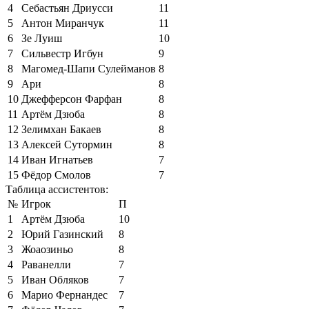
4
Себастьян Дриусси
11
5
Антон Миранчук
11
6
Зе Луиш
10
7
Сильвестр Игбун
9
8
Магомед-Шапи Сулейманов
8
9
Ари
8
10
Джефферсон Фарфан
8
11
Артём Дзюба
8
12
Зелимхан Бакаев
8
13
Алексей Сутормин
8
14
Иван Игнатьев
7
15
Фёдор Смолов
7
Таблица ассистентов:
№
Игрок
П
1
Артём Дзюба
10
2
Юрий Газинский
8
3
Жоаозиньо
8
4
Раванелли
7
5
Иван Обляков
7
6
Марио Фернандес
7