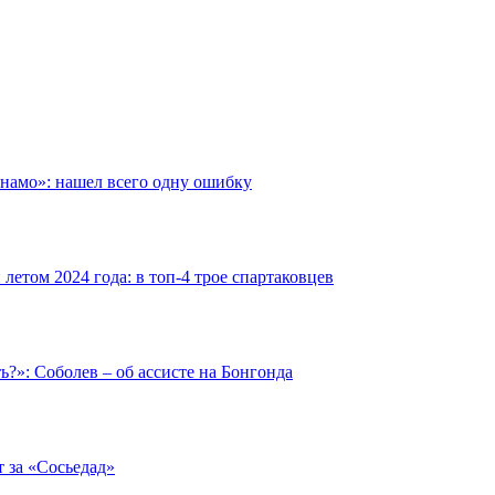
инамо»: нашел всего одну ошибку
етом 2024 года: в топ-4 трое спартаковцев
ть?»: Соболев – об ассисте на Бонгонда
т за «Сосьедад»