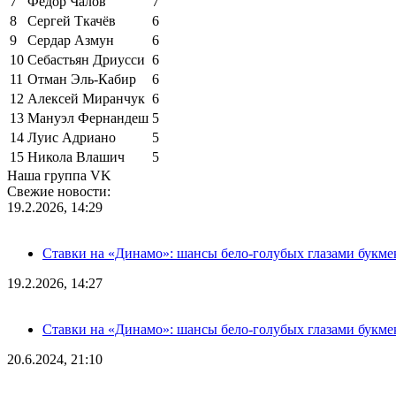
7
Фёдор Чалов
7
8
Сергей Ткачёв
6
9
Сердар Азмун
6
10
Себастьян Дриусси
6
11
Отман Эль-Кабир
6
12
Алексей Миранчук
6
13
Мануэл Фернандеш
5
14
Луис Адриано
5
15
Никола Влашич
5
Наша группа VK
Свежие новости:
19.2.2026, 14:29
Ставки на «Динамо»: шансы бело-голубых глазами букме
19.2.2026, 14:27
Ставки на «Динамо»: шансы бело-голубых глазами букме
20.6.2024, 21:10