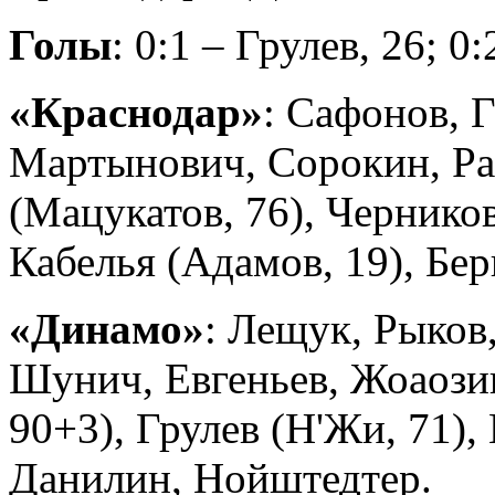
Голы
: 0:1 – Грулев, 26; 0
«Краснодар»
: Сафонов, 
Мартынович, Сорокин, Р
(Мацукатов, 76), Черников
Кабелья (Адамов, 19), Бер
«Динамо»
: Лещук, Рыков
Шунич, Евгеньев, Жоаози
90+3), Грулeв (Н'Жи, 71),
Данилин, Нойштедтер.