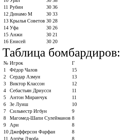
10
Урал
30
38
11
Рубин
30
36
12
Динамо М
30
33
13
Крылья Советов
30
28
14
Уфа
30
26
15
Анжи
30
21
16
Енисей
30
20
Таблица бомбардиров:
№
Игрок
Г
1
Фёдор Чалов
15
2
Сердар Азмун
13
3
Виктор Классон
12
4
Себастьян Дриусси
11
5
Антон Миранчук
11
6
Зе Луиш
10
7
Сильвестр Игбун
9
8
Магомед-Шапи Сулейманов
8
9
Ари
8
10
Джефферсон Фарфан
8
11
Артём Дзюба
8