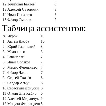
12
Зелимхан Бакаев
8
13
Алексей Сутормин
8
14
Иван Игнатьев
7
15
Фёдор Смолов
7
Таблица ассистентов:
№
Игрок
П
1
Артём Дзюба
10
2
Юрий Газинский
8
3
Жоаозиньо
8
4
Раванелли
7
5
Иван Обляков
7
6
Марио Фернандес
7
7
Фёдор Чалов
7
8
Сергей Ткачёв
6
9
Сердар Азмун
6
10
Себастьян Дриусси
6
11
Отман Эль-Кабир
6
12
Алексей Миранчук
6
13
Мануэл Фернандеш
5