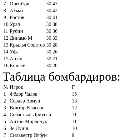
7
Оренбург
30
43
8
Ахмат
30
42
9
Ростов
30
41
10
Урал
30
38
11
Рубин
30
36
12
Динамо М
30
33
13
Крылья Советов
30
28
14
Уфа
30
26
15
Анжи
30
21
16
Енисей
30
20
Таблица бомбардиров:
№
Игрок
Г
1
Фёдор Чалов
15
2
Сердар Азмун
13
3
Виктор Классон
12
4
Себастьян Дриусси
11
5
Антон Миранчук
11
6
Зе Луиш
10
7
Сильвестр Игбун
9