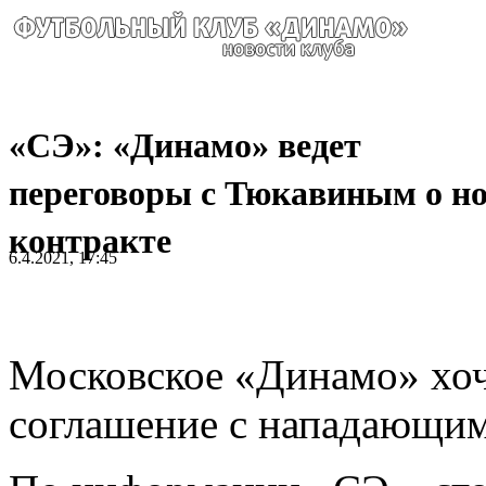
«СЭ»: «Динамо» ведет
переговоры с Тюкавиным о н
контракте
6.4.2021, 17:45
Московское «Динамо» хоч
соглашение с нападающи