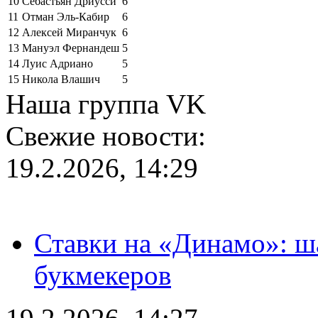
10
Себастьян Дриусси
6
11
Отман Эль-Кабир
6
12
Алексей Миранчук
6
13
Мануэл Фернандеш
5
14
Луис Адриано
5
15
Никола Влашич
5
Наша группа VK
Свежие новости:
19.2.2026, 14:29
Ставки на «Динамо»: ш
букмекеров