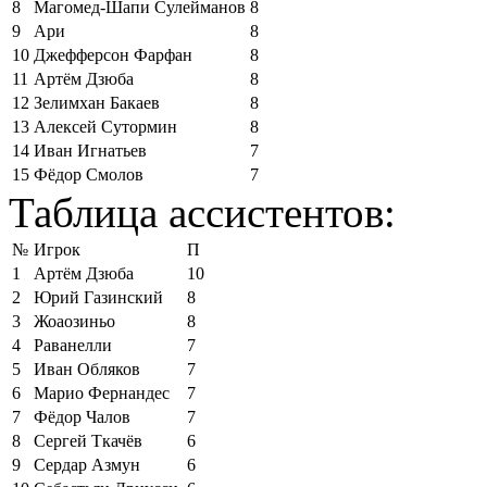
8
Магомед-Шапи Сулейманов
8
9
Ари
8
10
Джефферсон Фарфан
8
11
Артём Дзюба
8
12
Зелимхан Бакаев
8
13
Алексей Сутормин
8
14
Иван Игнатьев
7
15
Фёдор Смолов
7
Таблица ассистентов:
№
Игрок
П
1
Артём Дзюба
10
2
Юрий Газинский
8
3
Жоаозиньо
8
4
Раванелли
7
5
Иван Обляков
7
6
Марио Фернандес
7
7
Фёдор Чалов
7
8
Сергей Ткачёв
6
9
Сердар Азмун
6