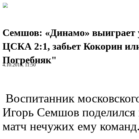
Семшов: «Динамо» выиграет 
ЦСКА 2:1, забьет Кокорин ил
Погребняк"
4.10.2015, 11:50
Воспитанник московског
Игорь Семшов поделился 
матч нечужих ему команд