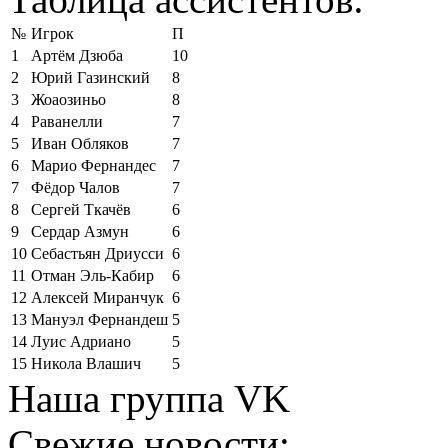
№
Игрок
П
1
Артём Дзюба
10
2
Юрий Газинский
8
3
Жоаозиньо
8
4
Раванелли
7
5
Иван Обляков
7
6
Марио Фернандес
7
7
Фёдор Чалов
7
8
Сергей Ткачёв
6
9
Сердар Азмун
6
10
Себастьян Дриусси
6
11
Отман Эль-Кабир
6
12
Алексей Миранчук
6
13
Мануэл Фернандеш
5
14
Луис Адриано
5
15
Никола Влашич
5
Наша группа VK
Свежие новости: