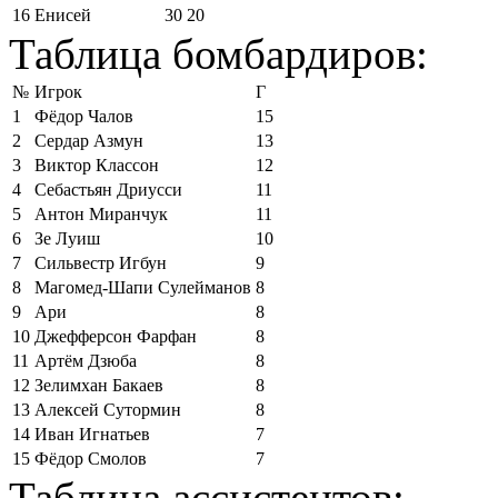
16
Енисей
30
20
Таблица бомбардиров:
№
Игрок
Г
1
Фёдор Чалов
15
2
Сердар Азмун
13
3
Виктор Классон
12
4
Себастьян Дриусси
11
5
Антон Миранчук
11
6
Зе Луиш
10
7
Сильвестр Игбун
9
8
Магомед-Шапи Сулейманов
8
9
Ари
8
10
Джефферсон Фарфан
8
11
Артём Дзюба
8
12
Зелимхан Бакаев
8
13
Алексей Сутормин
8
14
Иван Игнатьев
7
15
Фёдор Смолов
7
Таблица ассистентов: