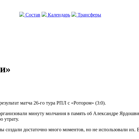
Состав
Календарь
Трансферы
ли»
зультат матча 26-го тура РПЛ с «Ротором» (3:0).
организовали минуту молчания в память об Александре Ярдошвили
ю утрату.
мы создали достаточно много моментов, но не использовали их.