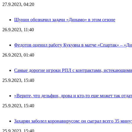
27.9.2023, 04:20
Шунин обозначил задачи «Динамо» в этом сезоне
26.9.2023, 11:40
Федотов оценил работу Кукуяна в матче «Спартак» – «Д
26.9.2023, 01:40
Самые дорогие игроки РПЛ с контрактами, истекающими л
25.9.2023, 15:40
«Верите, что дельфин, дрова и кто-то еще может так отда
25.9.2023, 15:40
Захарян заболел коронавирусом: он сыграл всего 35 мину
25.9.2023, 15:40