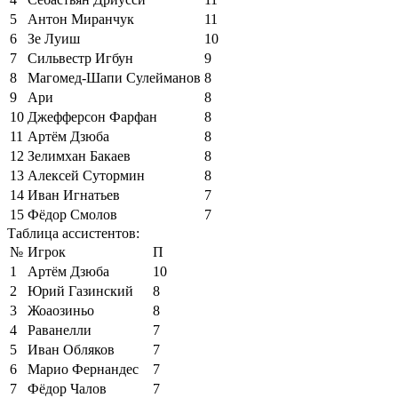
5
Антон Миранчук
11
6
Зе Луиш
10
7
Сильвестр Игбун
9
8
Магомед-Шапи Сулейманов
8
9
Ари
8
10
Джефферсон Фарфан
8
11
Артём Дзюба
8
12
Зелимхан Бакаев
8
13
Алексей Сутормин
8
14
Иван Игнатьев
7
15
Фёдор Смолов
7
Таблица ассистентов:
№
Игрок
П
1
Артём Дзюба
10
2
Юрий Газинский
8
3
Жоаозиньо
8
4
Раванелли
7
5
Иван Обляков
7
6
Марио Фернандес
7
7
Фёдор Чалов
7