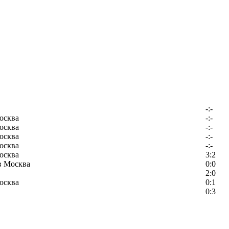
-:-
осква
-:-
осква
-:-
осква
-:-
осква
-:-
осква
3:2
в Москва
0:0
2:0
осква
0:1
0:3