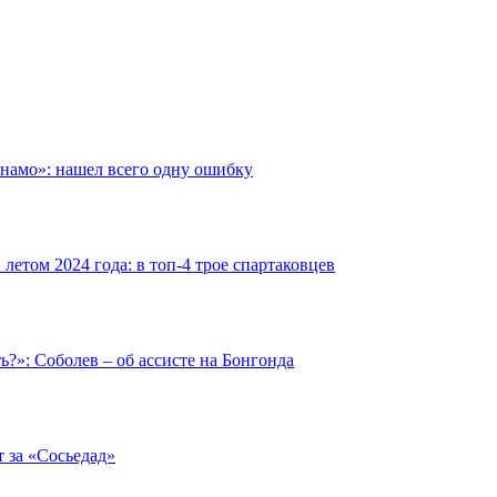
инамо»: нашел всего одну ошибку
етом 2024 года: в топ-4 трое спартаковцев
ть?»: Соболев – об ассисте на Бонгонда
т за «Сосьедад»