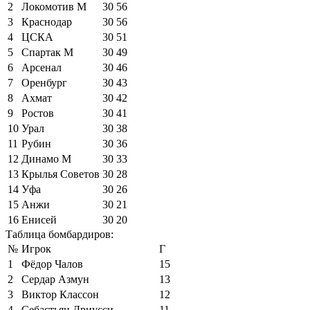
2
Локомотив М
30
56
3
Краснодар
30
56
4
ЦСКА
30
51
5
Спартак М
30
49
6
Арсенал
30
46
7
Оренбург
30
43
8
Ахмат
30
42
9
Ростов
30
41
10
Урал
30
38
11
Рубин
30
36
12
Динамо М
30
33
13
Крылья Советов
30
28
14
Уфа
30
26
15
Анжи
30
21
16
Енисей
30
20
Таблица бомбардиров:
№
Игрок
Г
1
Фёдор Чалов
15
2
Сердар Азмун
13
3
Виктор Классон
12
4
Себастьян Дриусси
11