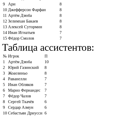
9
Ари
8
10
Джефферсон Фарфан
8
11
Артём Дзюба
8
12
Зелимхан Бакаев
8
13
Алексей Сутормин
8
14
Иван Игнатьев
7
15
Фёдор Смолов
7
Таблица ассистентов:
№
Игрок
П
1
Артём Дзюба
10
2
Юрий Газинский
8
3
Жоаозиньо
8
4
Раванелли
7
5
Иван Обляков
7
6
Марио Фернандес
7
7
Фёдор Чалов
7
8
Сергей Ткачёв
6
9
Сердар Азмун
6
10
Себастьян Дриусси
6