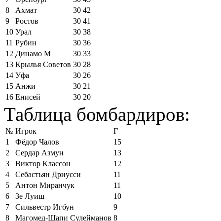
8
Ахмат
30
42
9
Ростов
30
41
10
Урал
30
38
11
Рубин
30
36
12
Динамо М
30
33
13
Крылья Советов
30
28
14
Уфа
30
26
15
Анжи
30
21
16
Енисей
30
20
Таблица бомбардиров:
№
Игрок
Г
1
Фёдор Чалов
15
2
Сердар Азмун
13
3
Виктор Классон
12
4
Себастьян Дриусси
11
5
Антон Миранчук
11
6
Зе Луиш
10
7
Сильвестр Игбун
9
8
Магомед-Шапи Сулейманов
8