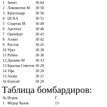
1
Зенит
30
64
2
Локомотив М
30
56
3
Краснодар
30
56
4
ЦСКА
30
51
5
Спартак М
30
49
6
Арсенал
30
46
7
Оренбург
30
43
8
Ахмат
30
42
9
Ростов
30
41
10
Урал
30
38
11
Рубин
30
36
12
Динамо М
30
33
13
Крылья Советов
30
28
14
Уфа
30
26
15
Анжи
30
21
16
Енисей
30
20
Таблица бомбардиров:
№
Игрок
Г
1
Фёдор Чалов
15