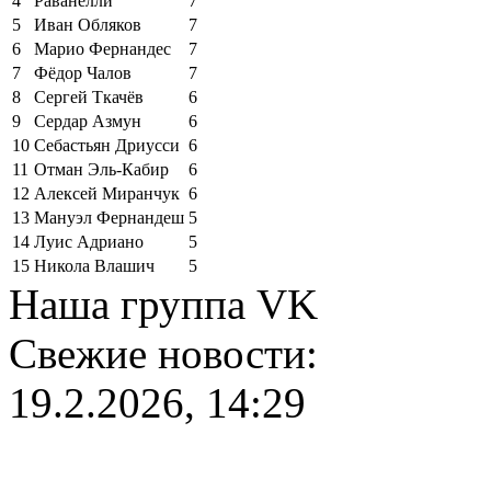
4
Раванелли
7
5
Иван Обляков
7
6
Марио Фернандес
7
7
Фёдор Чалов
7
8
Сергей Ткачёв
6
9
Сердар Азмун
6
10
Себастьян Дриусси
6
11
Отман Эль-Кабир
6
12
Алексей Миранчук
6
13
Мануэл Фернандеш
5
14
Луис Адриано
5
15
Никола Влашич
5
Наша группа VK
Свежие новости:
19.2.2026, 14:29