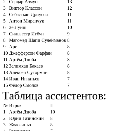
2
Сердар Азмун
13
3
Виктор Классон
12
4
Себастьян Дриусси
11
5
Антон Миранчук
11
6
Зе Луиш
10
7
Сильвестр Игбун
9
8
Магомед-Шапи Сулейманов
8
9
Ари
8
10
Джефферсон Фарфан
8
11
Артём Дзюба
8
12
Зелимхан Бакаев
8
13
Алексей Сутормин
8
14
Иван Игнатьев
7
15
Фёдор Смолов
7
Таблица ассистентов:
№
Игрок
П
1
Артём Дзюба
10
2
Юрий Газинский
8
3
Жоаозиньо
8