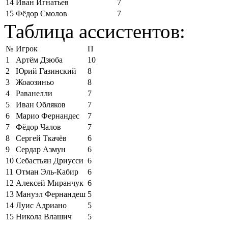
14
Иван Игнатьев
7
15
Фёдор Смолов
7
Таблица ассистентов:
№
Игрок
П
1
Артём Дзюба
10
2
Юрий Газинский
8
3
Жоаозиньо
8
4
Раванелли
7
5
Иван Обляков
7
6
Марио Фернандес
7
7
Фёдор Чалов
7
8
Сергей Ткачёв
6
9
Сердар Азмун
6
10
Себастьян Дриусси
6
11
Отман Эль-Кабир
6
12
Алексей Миранчук
6
13
Мануэл Фернандеш
5
14
Луис Адриано
5
15
Никола Влашич
5