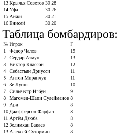
13
Крылья Советов
30
28
14
Уфа
30
26
15
Анжи
30
21
16
Енисей
30
20
Таблица бомбардиров:
№
Игрок
Г
1
Фёдор Чалов
15
2
Сердар Азмун
13
3
Виктор Классон
12
4
Себастьян Дриусси
11
5
Антон Миранчук
11
6
Зе Луиш
10
7
Сильвестр Игбун
9
8
Магомед-Шапи Сулейманов
8
9
Ари
8
10
Джефферсон Фарфан
8
11
Артём Дзюба
8
12
Зелимхан Бакаев
8
13
Алексей Сутормин
8