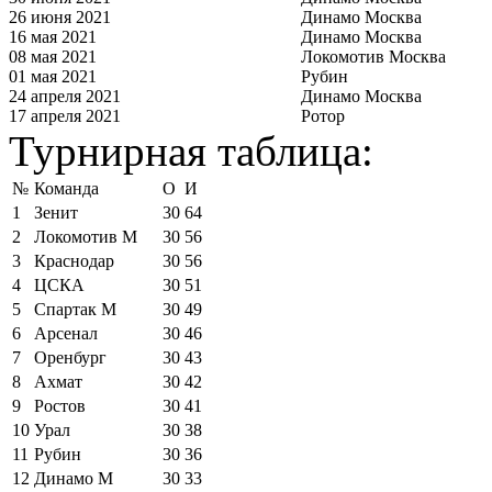
26 июня 2021
Динамо Москва
16 мая 2021
Динамо Москва
08 мая 2021
Локомотив Москва
01 мая 2021
Рубин
24 апреля 2021
Динамо Москва
17 апреля 2021
Ротор
Турнирная таблица:
№
Команда
О
И
1
Зенит
30
64
2
Локомотив М
30
56
3
Краснодар
30
56
4
ЦСКА
30
51
5
Спартак М
30
49
6
Арсенал
30
46
7
Оренбург
30
43
8
Ахмат
30
42
9
Ростов
30
41
10
Урал
30
38
11
Рубин
30
36
12
Динамо М
30
33