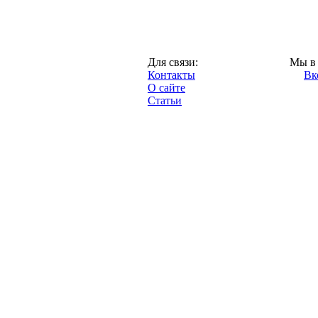
Москва,
Для связи:
Мы в 
"Про-Динамо.ру",
Контакты
Вк
2013 год.
О сайте
Статьи