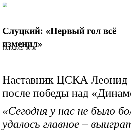
Слуцкий: «Первый гол всё
изменил»
10.10.2015, 00:30
Наставник ЦСКА Леонид 
после победы над «Динам
«Сегодня у нас не было б
удалось главное – выиграт