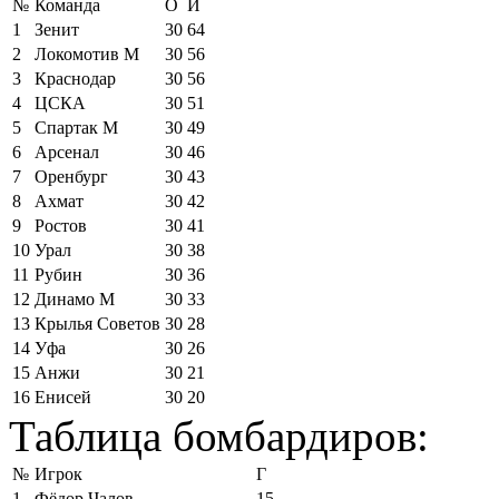
№
Команда
О
И
1
Зенит
30
64
2
Локомотив М
30
56
3
Краснодар
30
56
4
ЦСКА
30
51
5
Спартак М
30
49
6
Арсенал
30
46
7
Оренбург
30
43
8
Ахмат
30
42
9
Ростов
30
41
10
Урал
30
38
11
Рубин
30
36
12
Динамо М
30
33
13
Крылья Советов
30
28
14
Уфа
30
26
15
Анжи
30
21
16
Енисей
30
20
Таблица бомбардиров:
№
Игрок
Г
1
Фёдор Чалов
15