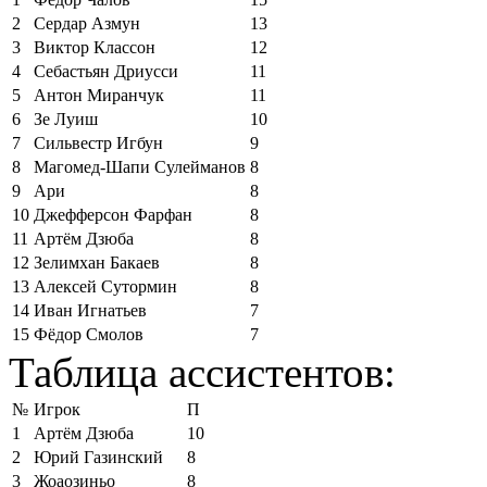
2
Сердар Азмун
13
3
Виктор Классон
12
4
Себастьян Дриусси
11
5
Антон Миранчук
11
6
Зе Луиш
10
7
Сильвестр Игбун
9
8
Магомед-Шапи Сулейманов
8
9
Ари
8
10
Джефферсон Фарфан
8
11
Артём Дзюба
8
12
Зелимхан Бакаев
8
13
Алексей Сутормин
8
14
Иван Игнатьев
7
15
Фёдор Смолов
7
Таблица ассистентов:
№
Игрок
П
1
Артём Дзюба
10
2
Юрий Газинский
8
3
Жоаозиньо
8