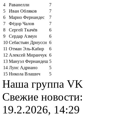
4
Раванелли
7
5
Иван Обляков
7
6
Марио Фернандес
7
7
Фёдор Чалов
7
8
Сергей Ткачёв
6
9
Сердар Азмун
6
10
Себастьян Дриусси
6
11
Отман Эль-Кабир
6
12
Алексей Миранчук
6
13
Мануэл Фернандеш
5
14
Луис Адриано
5
15
Никола Влашич
5
Наша группа VK
Свежие новости:
19.2.2026, 14:29