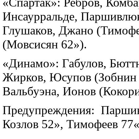
«Спартак»: Ребров, Комба
Инсаурральде, Паршивлюк,
Глушаков, Джано (Тимофе
(Мовсисян 62»).
«Динамо»: Габулов, Бюттн
Жирков, Юсупов (Зобнин 
Вальбуэна, Ионов (Кокори
Предупреждения: Паршив
Козлов 52», Тимофеев 77«