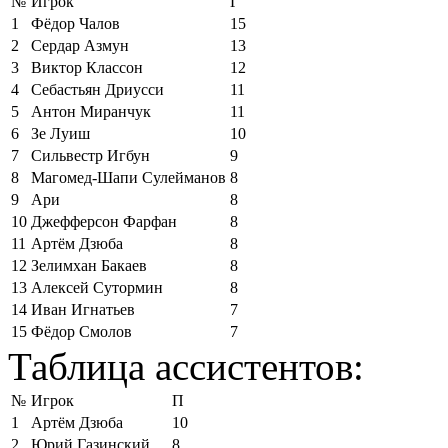
№
Игрок
Г
1
Фёдор Чалов
15
2
Сердар Азмун
13
3
Виктор Классон
12
4
Себастьян Дриусси
11
5
Антон Миранчук
11
6
Зе Луиш
10
7
Сильвестр Игбун
9
8
Магомед-Шапи Сулейманов
8
9
Ари
8
10
Джефферсон Фарфан
8
11
Артём Дзюба
8
12
Зелимхан Бакаев
8
13
Алексей Сутормин
8
14
Иван Игнатьев
7
15
Фёдор Смолов
7
Таблица ассистентов:
№
Игрок
П
1
Артём Дзюба
10
2
Юрий Газинский
8