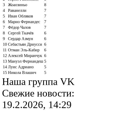
3
Жоаозиньо
8
4
Раванелли
7
5
Иван Обляков
7
6
Марио Фернандес
7
7
Фёдор Чалов
7
8
Сергей Ткачёв
6
9
Сердар Азмун
6
10
Себастьян Дриусси
6
11
Отман Эль-Кабир
6
12
Алексей Миранчук
6
13
Мануэл Фернандеш
5
14
Луис Адриано
5
15
Никола Влашич
5
Наша группа VK
Свежие новости:
19.2.2026, 14:29