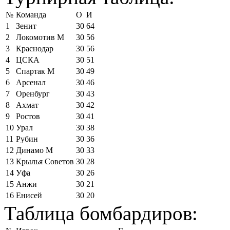
№
Команда
О
И
1
Зенит
30
64
2
Локомотив М
30
56
3
Краснодар
30
56
4
ЦСКА
30
51
5
Спартак М
30
49
6
Арсенал
30
46
7
Оренбург
30
43
8
Ахмат
30
42
9
Ростов
30
41
10
Урал
30
38
11
Рубин
30
36
12
Динамо М
30
33
13
Крылья Советов
30
28
14
Уфа
30
26
15
Анжи
30
21
16
Енисей
30
20
Таблица бомбардиров: