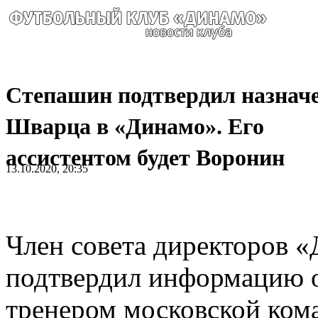
Степашин подтвердил назнач
Шварца в «Динамо». Его
ассистентом будет Воронин
13.10.2020, 20:35
Член совета директоров 
подтвердил информацию о
тренером московской ком