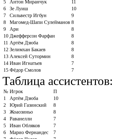
5
Антон Миранчук
11
6
Зе Луиш
10
7
Сильвестр Игбун
9
8
Магомед-Шапи Сулейманов
8
9
Ари
8
10
Джефферсон Фарфан
8
11
Артём Дзюба
8
12
Зелимхан Бакаев
8
13
Алексей Сутормин
8
14
Иван Игнатьев
7
15
Фёдор Смолов
7
Таблица ассистентов:
№
Игрок
П
1
Артём Дзюба
10
2
Юрий Газинский
8
3
Жоаозиньо
8
4
Раванелли
7
5
Иван Обляков
7
6
Марио Фернандес
7