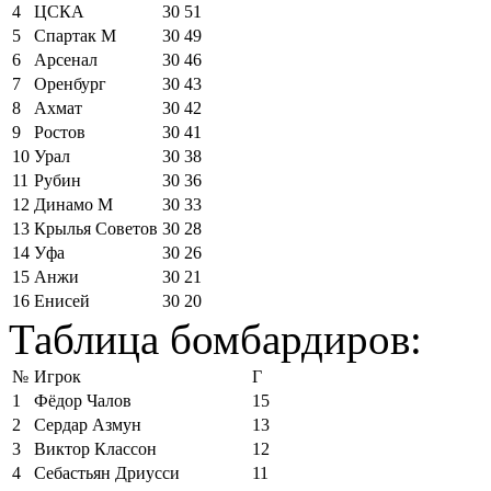
4
ЦСКА
30
51
5
Спартак М
30
49
6
Арсенал
30
46
7
Оренбург
30
43
8
Ахмат
30
42
9
Ростов
30
41
10
Урал
30
38
11
Рубин
30
36
12
Динамо М
30
33
13
Крылья Советов
30
28
14
Уфа
30
26
15
Анжи
30
21
16
Енисей
30
20
Таблица бомбардиров:
№
Игрок
Г
1
Фёдор Чалов
15
2
Сердар Азмун
13
3
Виктор Классон
12
4
Себастьян Дриусси
11