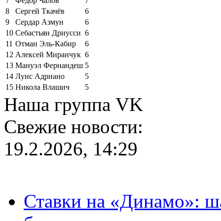
7
Фёдор Чалов
7
8
Сергей Ткачёв
6
9
Сердар Азмун
6
10
Себастьян Дриусси
6
11
Отман Эль-Кабир
6
12
Алексей Миранчук
6
13
Мануэл Фернандеш
5
14
Луис Адриано
5
15
Никола Влашич
5
Наша группа VK
Свежие новости:
19.2.2026, 14:29
Ставки на «Динамо»: ш