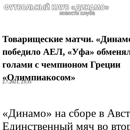
Товарищеские матчи. «Динам
победило АЕЛ, «Уфа» обменя
голами с чемпионом Греции
«Олимпиакосом»
2.7.2021, 23:35
«Динамо» на сборе в Авс
Единственный мяч во вто