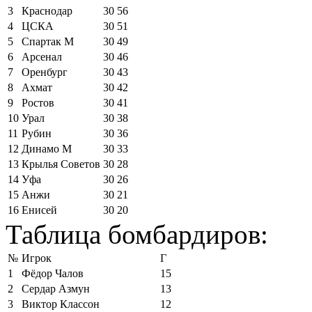
3
Краснодар
30
56
4
ЦСКА
30
51
5
Спартак М
30
49
6
Арсенал
30
46
7
Оренбург
30
43
8
Ахмат
30
42
9
Ростов
30
41
10
Урал
30
38
11
Рубин
30
36
12
Динамо М
30
33
13
Крылья Советов
30
28
14
Уфа
30
26
15
Анжи
30
21
16
Енисей
30
20
Таблица бомбардиров:
№
Игрок
Г
1
Фёдор Чалов
15
2
Сердар Азмун
13
3
Виктор Классон
12