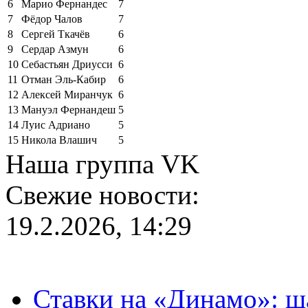
6
Марио Фернандес
7
7
Фёдор Чалов
7
8
Сергей Ткачёв
6
9
Сердар Азмун
6
10
Себастьян Дриусси
6
11
Отман Эль-Кабир
6
12
Алексей Миранчук
6
13
Мануэл Фернандеш
5
14
Луис Адриано
5
15
Никола Влашич
5
Наша группа VK
Свежие новости:
19.2.2026, 14:29
Ставки на «Динамо»: ш