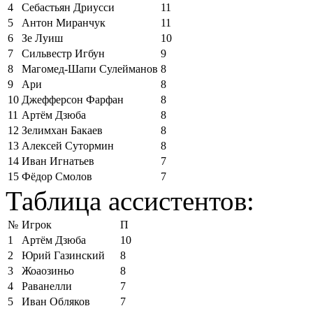
4
Себастьян Дриусси
11
5
Антон Миранчук
11
6
Зе Луиш
10
7
Сильвестр Игбун
9
8
Магомед-Шапи Сулейманов
8
9
Ари
8
10
Джефферсон Фарфан
8
11
Артём Дзюба
8
12
Зелимхан Бакаев
8
13
Алексей Сутормин
8
14
Иван Игнатьев
7
15
Фёдор Смолов
7
Таблица ассистентов:
№
Игрок
П
1
Артём Дзюба
10
2
Юрий Газинский
8
3
Жоаозиньо
8
4
Раванелли
7
5
Иван Обляков
7