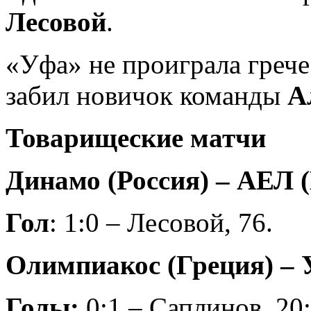
Лесовой
.
«Уфа» не проиграла греч
забил новичок команды
А
Товарищеские матчи
Динамо (Россия) – АЕЛ (К
Гол
: 1:0 – Лесовой, 76.
Олимпиакос (Греция) – Уф
Голы:
0:1 – Саплинов, 20;