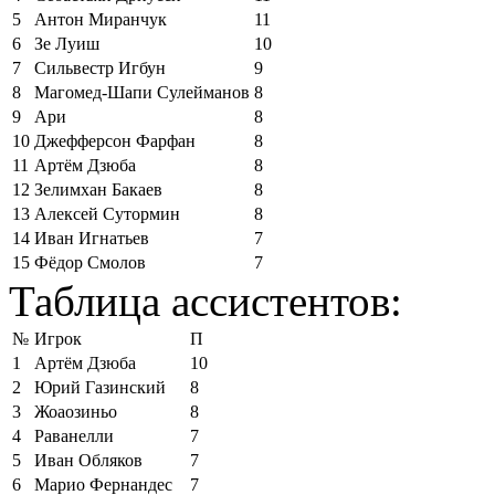
5
Антон Миранчук
11
6
Зе Луиш
10
7
Сильвестр Игбун
9
8
Магомед-Шапи Сулейманов
8
9
Ари
8
10
Джефферсон Фарфан
8
11
Артём Дзюба
8
12
Зелимхан Бакаев
8
13
Алексей Сутормин
8
14
Иван Игнатьев
7
15
Фёдор Смолов
7
Таблица ассистентов:
№
Игрок
П
1
Артём Дзюба
10
2
Юрий Газинский
8
3
Жоаозиньо
8
4
Раванелли
7
5
Иван Обляков
7
6
Марио Фернандес
7