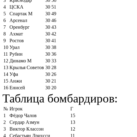
3
Краснодар
30
56
4
ЦСКА
30
51
5
Спартак М
30
49
6
Арсенал
30
46
7
Оренбург
30
43
8
Ахмат
30
42
9
Ростов
30
41
10
Урал
30
38
11
Рубин
30
36
12
Динамо М
30
33
13
Крылья Советов
30
28
14
Уфа
30
26
15
Анжи
30
21
16
Енисей
30
20
Таблица бомбардиров:
№
Игрок
Г
1
Фёдор Чалов
15
2
Сердар Азмун
13
3
Виктор Классон
12
4
Себастьян Дриусси
11