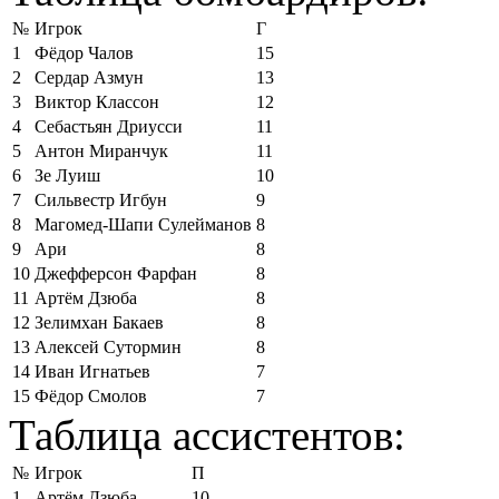
№
Игрок
Г
1
Фёдор Чалов
15
2
Сердар Азмун
13
3
Виктор Классон
12
4
Себастьян Дриусси
11
5
Антон Миранчук
11
6
Зе Луиш
10
7
Сильвестр Игбун
9
8
Магомед-Шапи Сулейманов
8
9
Ари
8
10
Джефферсон Фарфан
8
11
Артём Дзюба
8
12
Зелимхан Бакаев
8
13
Алексей Сутормин
8
14
Иван Игнатьев
7
15
Фёдор Смолов
7
Таблица ассистентов:
№
Игрок
П
1
Артём Дзюба
10