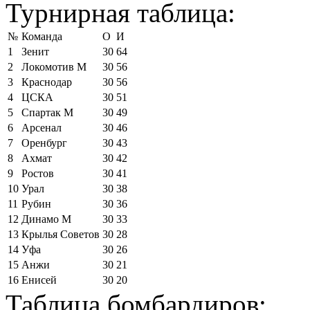
Турнирная таблица:
№
Команда
О
И
1
Зенит
30
64
2
Локомотив М
30
56
3
Краснодар
30
56
4
ЦСКА
30
51
5
Спартак М
30
49
6
Арсенал
30
46
7
Оренбург
30
43
8
Ахмат
30
42
9
Ростов
30
41
10
Урал
30
38
11
Рубин
30
36
12
Динамо М
30
33
13
Крылья Советов
30
28
14
Уфа
30
26
15
Анжи
30
21
16
Енисей
30
20
Таблица бомбардиров: