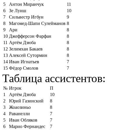
5
Антон Миранчук
11
6
Зе Луиш
10
7
Сильвестр Игбун
9
8
Магомед-Шапи Сулейманов
8
9
Ари
8
10
Джефферсон Фарфан
8
11
Артём Дзюба
8
12
Зелимхан Бакаев
8
13
Алексей Сутормин
8
14
Иван Игнатьев
7
15
Фёдор Смолов
7
Таблица ассистентов:
№
Игрок
П
1
Артём Дзюба
10
2
Юрий Газинский
8
3
Жоаозиньо
8
4
Раванелли
7
5
Иван Обляков
7
6
Марио Фернандес
7