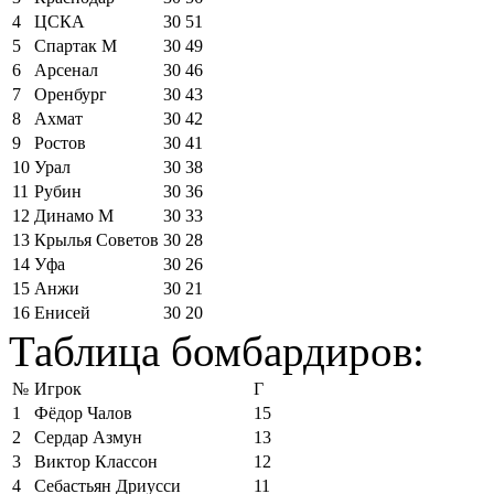
4
ЦСКА
30
51
5
Спартак М
30
49
6
Арсенал
30
46
7
Оренбург
30
43
8
Ахмат
30
42
9
Ростов
30
41
10
Урал
30
38
11
Рубин
30
36
12
Динамо М
30
33
13
Крылья Советов
30
28
14
Уфа
30
26
15
Анжи
30
21
16
Енисей
30
20
Таблица бомбардиров:
№
Игрок
Г
1
Фёдор Чалов
15
2
Сердар Азмун
13
3
Виктор Классон
12
4
Себастьян Дриусси
11