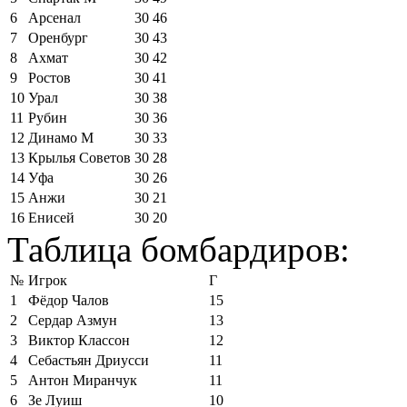
6
Арсенал
30
46
7
Оренбург
30
43
8
Ахмат
30
42
9
Ростов
30
41
10
Урал
30
38
11
Рубин
30
36
12
Динамо М
30
33
13
Крылья Советов
30
28
14
Уфа
30
26
15
Анжи
30
21
16
Енисей
30
20
Таблица бомбардиров:
№
Игрок
Г
1
Фёдор Чалов
15
2
Сердар Азмун
13
3
Виктор Классон
12
4
Себастьян Дриусси
11
5
Антон Миранчук
11
6
Зе Луиш
10