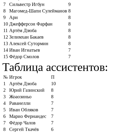
7
Сильвестр Игбун
9
8
Магомед-Шапи Сулейманов
8
9
Ари
8
10
Джефферсон Фарфан
8
11
Артём Дзюба
8
12
Зелимхан Бакаев
8
13
Алексей Сутормин
8
14
Иван Игнатьев
7
15
Фёдор Смолов
7
Таблица ассистентов:
№
Игрок
П
1
Артём Дзюба
10
2
Юрий Газинский
8
3
Жоаозиньо
8
4
Раванелли
7
5
Иван Обляков
7
6
Марио Фернандес
7
7
Фёдор Чалов
7
8
Сергей Ткачёв
6