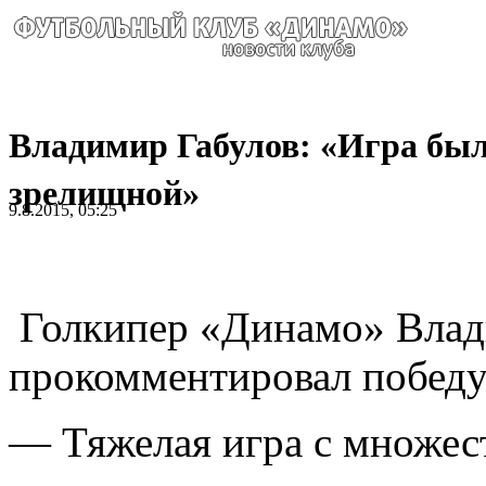
Владимир Габулов: «Игра бы
зрелищной»
9.8.2015, 05:25
Голкипер «Динамо» Влад
прокомментировал победу
— Тяжелая игра с множес