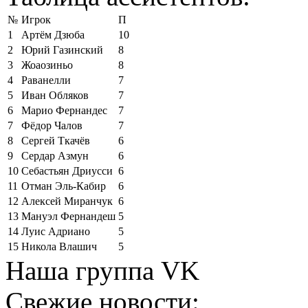
№
Игрок
П
1
Артём Дзюба
10
2
Юрий Газинский
8
3
Жоаозиньо
8
4
Раванелли
7
5
Иван Обляков
7
6
Марио Фернандес
7
7
Фёдор Чалов
7
8
Сергей Ткачёв
6
9
Сердар Азмун
6
10
Себастьян Дриусси
6
11
Отман Эль-Кабир
6
12
Алексей Миранчук
6
13
Мануэл Фернандеш
5
14
Луис Адриано
5
15
Никола Влашич
5
Наша группа VK
Свежие новости: