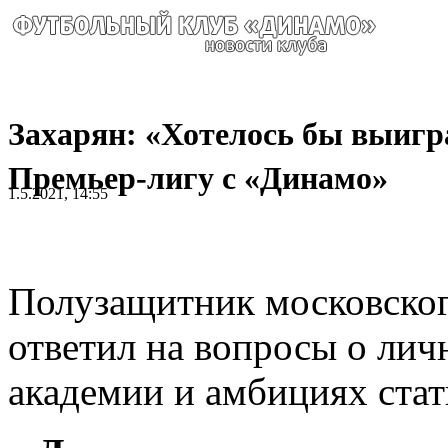
Захарян: «Хотелось бы выигр
Премьер-лигу с «Динамо»
1.5.2021, 14:55
Полузащитник московско
ответил на вопросы о лич
академии и амбициях ста