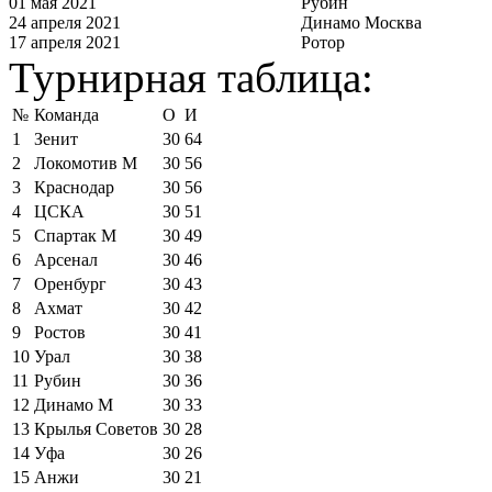
01 мая 2021
Рубин
24 апреля 2021
Динамо Москва
17 апреля 2021
Ротор
Турнирная таблица:
№
Команда
О
И
1
Зенит
30
64
2
Локомотив М
30
56
3
Краснодар
30
56
4
ЦСКА
30
51
5
Спартак М
30
49
6
Арсенал
30
46
7
Оренбург
30
43
8
Ахмат
30
42
9
Ростов
30
41
10
Урал
30
38
11
Рубин
30
36
12
Динамо М
30
33
13
Крылья Советов
30
28
14
Уфа
30
26
15
Анжи
30
21