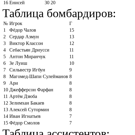
16
Енисей
30
20
Таблица бомбардиров:
№
Игрок
Г
1
Фёдор Чалов
15
2
Сердар Азмун
13
3
Виктор Классон
12
4
Себастьян Дриусси
11
5
Антон Миранчук
11
6
Зе Луиш
10
7
Сильвестр Игбун
9
8
Магомед-Шапи Сулейманов
8
9
Ари
8
10
Джефферсон Фарфан
8
11
Артём Дзюба
8
12
Зелимхан Бакаев
8
13
Алексей Сутормин
8
14
Иван Игнатьев
7
15
Фёдор Смолов
7
Таблица ассистентов: