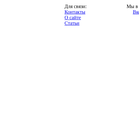
Москва,
Для связи:
Мы в 
"Про-Динамо.ру",
Контакты
Вк
2013 год.
О сайте
Статьи