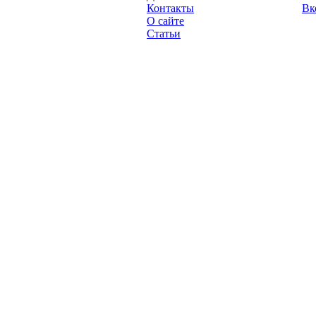
"Про-Динамо.ру",
Контакты
Вк
2013 год.
О сайте
Статьи