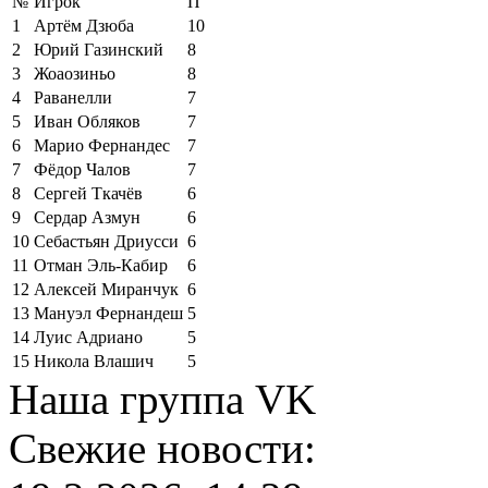
№
Игрок
П
1
Артём Дзюба
10
2
Юрий Газинский
8
3
Жоаозиньо
8
4
Раванелли
7
5
Иван Обляков
7
6
Марио Фернандес
7
7
Фёдор Чалов
7
8
Сергей Ткачёв
6
9
Сердар Азмун
6
10
Себастьян Дриусси
6
11
Отман Эль-Кабир
6
12
Алексей Миранчук
6
13
Мануэл Фернандеш
5
14
Луис Адриано
5
15
Никола Влашич
5
Наша группа VK
Свежие новости: