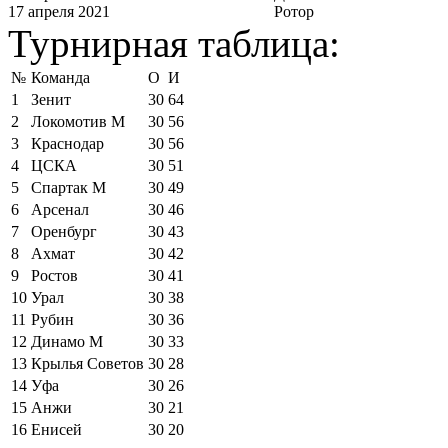
17 апреля 2021
Ротор
Турнирная таблица:
№
Команда
О
И
1
Зенит
30
64
2
Локомотив М
30
56
3
Краснодар
30
56
4
ЦСКА
30
51
5
Спартак М
30
49
6
Арсенал
30
46
7
Оренбург
30
43
8
Ахмат
30
42
9
Ростов
30
41
10
Урал
30
38
11
Рубин
30
36
12
Динамо М
30
33
13
Крылья Советов
30
28
14
Уфа
30
26
15
Анжи
30
21
16
Енисей
30
20