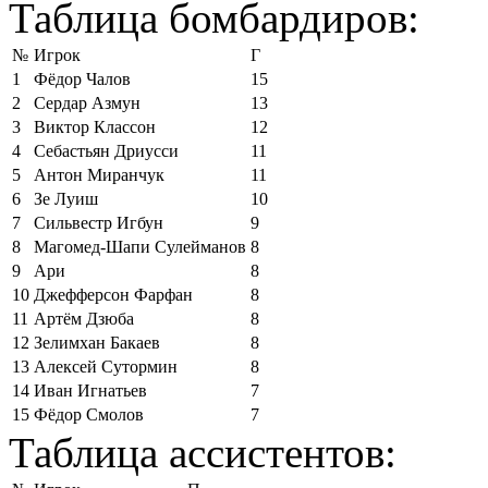
Таблица бомбардиров:
№
Игрок
Г
1
Фёдор Чалов
15
2
Сердар Азмун
13
3
Виктор Классон
12
4
Себастьян Дриусси
11
5
Антон Миранчук
11
6
Зе Луиш
10
7
Сильвестр Игбун
9
8
Магомед-Шапи Сулейманов
8
9
Ари
8
10
Джефферсон Фарфан
8
11
Артём Дзюба
8
12
Зелимхан Бакаев
8
13
Алексей Сутормин
8
14
Иван Игнатьев
7
15
Фёдор Смолов
7
Таблица ассистентов: