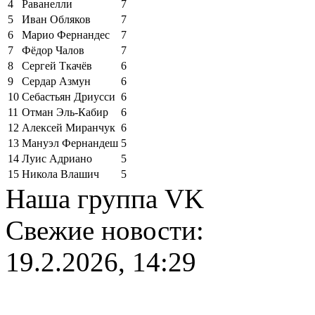
4
Раванелли
7
5
Иван Обляков
7
6
Марио Фернандес
7
7
Фёдор Чалов
7
8
Сергей Ткачёв
6
9
Сердар Азмун
6
10
Себастьян Дриусси
6
11
Отман Эль-Кабир
6
12
Алексей Миранчук
6
13
Мануэл Фернандеш
5
14
Луис Адриано
5
15
Никола Влашич
5
Наша группа VK
Свежие новости:
19.2.2026, 14:29