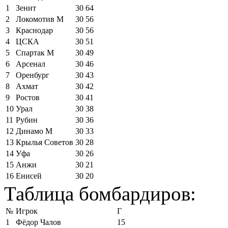
1
Зенит
30
64
2
Локомотив М
30
56
3
Краснодар
30
56
4
ЦСКА
30
51
5
Спартак М
30
49
6
Арсенал
30
46
7
Оренбург
30
43
8
Ахмат
30
42
9
Ростов
30
41
10
Урал
30
38
11
Рубин
30
36
12
Динамо М
30
33
13
Крылья Советов
30
28
14
Уфа
30
26
15
Анжи
30
21
16
Енисей
30
20
Таблица бомбардиров:
№
Игрок
Г
1
Фёдор Чалов
15