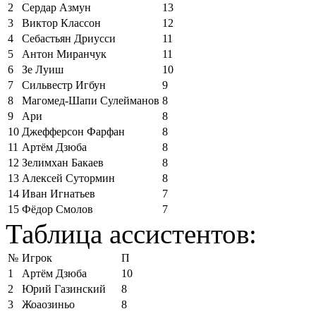
2
Сердар Азмун
13
3
Виктор Классон
12
4
Себастьян Дриусси
11
5
Антон Миранчук
11
6
Зе Луиш
10
7
Сильвестр Игбун
9
8
Магомед-Шапи Сулейманов
8
9
Ари
8
10
Джефферсон Фарфан
8
11
Артём Дзюба
8
12
Зелимхан Бакаев
8
13
Алексей Сутормин
8
14
Иван Игнатьев
7
15
Фёдор Смолов
7
Таблица ассистентов:
№
Игрок
П
1
Артём Дзюба
10
2
Юрий Газинский
8
3
Жоаозиньо
8